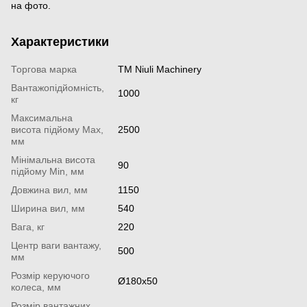
на фото.
Характеристики
Торгова марка
TM Niuli Machinery
Вантажопідйомність,
1000
кг
Максимальна
висота підйому Мах,
2500
мм
Мінімальна висота
90
підйому Міn, мм
Довжина вил, мм
1150
Ширина вил, мм
540
Вага, кг
220
Центр ваги вантажу,
500
мм
Розмір керуючого
Ø180х50
колеса, мм
Розмір вантажних