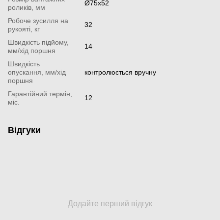
Ø75x52
роликів, мм
Робоче зусилля на
32
рукояті, кг
Швидкість підйому,
14
мм/хід поршня
Швидкість
опускання, мм/хід
контролюється вручну
поршня
Гарантійний термін,
12
міс.
Відгуки
Додайте перший відгук