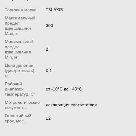
Торговая марка
ТМ AXIS
Максимальный
предел
300
взвешивания
Мах, кг
Минимальный
предел
2
взвешивания
Min, кг
Цена деления
(дискретность),
0.1
кг
Рабочий
диапазон
от -10°С до +40°С
температур, С°
Метрологические
декларация соответствия
документы
Гарантийный
12
срок, мес.