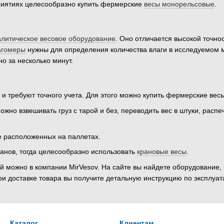
иятиях целесообразно купить фермерские
весы монорельсовые
.
алитическое весовое оборудование
. Оно отличается высокой точнос
агомеры
нужны для определения количества влаги в исследуемом 
о за несколько минут.
и требуют точного учета. Для этого можно купить фермерские весы
ожно взвешивать груз с тарой и без, переводить вес в штуки, расп
ле расположенных на паллетах.
ранов, тогда целесообразно использовать
крановые весы
.
 можно в компании MirVesov. На сайте вы найдете оборудование, 
и доставке товара вы получите детальную инструкцию по эксплуат
Каталог
Клиентам