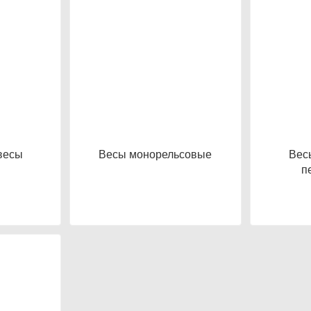
весы
Весы монорельсовые
Вес
п