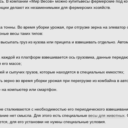
сь. В компании «Мир Весов» можно купитьвесы фермерские под ко
нкции делают их незаменимыми для фермерских хозяйств.
а тонны. Во время уборки урожая, при отгрузке зерна на элеватор
рные весы таких типов:
 высыпать груз из кузова или прицепа и взвешивать отдельно. Авт
а каждой из платформ взвешивается ось грузовика, данные перед
 его массе;
й и сыпучих грузов, которые находятся в специальных емкостях;
ь зерно во время уборки урожая при перегрузке из комбайна в авт
е на компьютер или смартфон.
е сталкиваются с необходимостью его периодического взвешивания
ание нет смысла. Для этого есть специальные
весы для животных
.
ется, для его установки не нужны специальные условия.