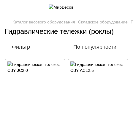
Каталог весового оборудования
Складское оборудование
Г
Гидравлические тележки (роклы)
Фильтр
По популярности