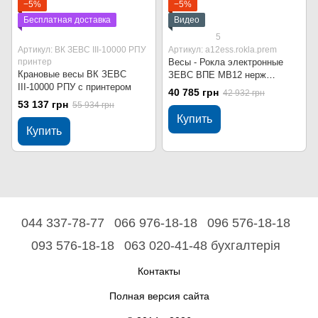
−5%
−5%
Бесплатная доставка
Видео
5
Артикул: ВК ЗЕВС ІІІ-10000 РПУ
Артикул: a12ess.rokla.prem
принтер
Весы - Рокла электронные
Крановые весы ВК ЗЕВС
ЗЕВС ВПЕ МВ12 нерж
ІІІ-10000 РПУ с принтером
Премиум - 500 кг
40 785 грн
42 932 грн
53 137 грн
55 934 грн
Купить
Купить
044 337-78-77
066 976-18-18
096 576-18-18
093 576-18-18
063 020-41-48 бухгалтерія
Контакты
Полная версия сайта