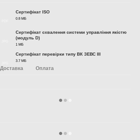
Сертифікат ISO
0.8 МБ
PDF
Сертифікат схвалення системи управління якістю
(модуль D)
JPG
1 МБ
Сертифікат перевірки типу ВК ЗЕВС ІІІ
3.7 МБ
JPG
Доставка
Оплата