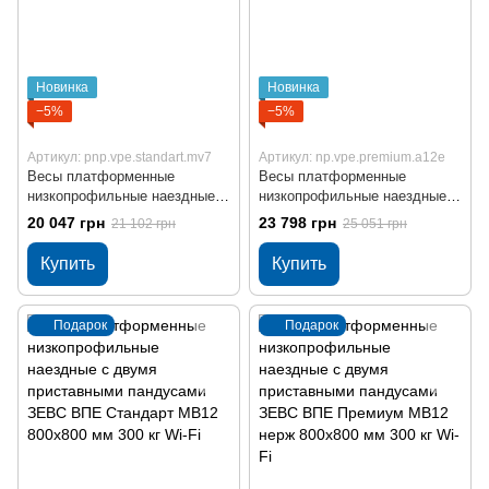
Новинка
Новинка
−5%
−5%
Артикул: рnp.vpe.standart.mv7
Артикул: np.vpe.premium.a12e
Весы платформенные
Весы платформенные
низкопрофильные наездные с
низкопрофильные наездные с
двумя приставными
двумя приставными
20 047 грн
23 798 грн
21 102 грн
25 051 грн
пандусами ЗЕВС ВПЕ
пандусами ЗЕВС ВПЕ
Стандарт МВ7 800x800 мм
Премиум МВ12 нерж 800x800
Купить
Купить
300 кг
мм 300 кг
Подарок
Подарок