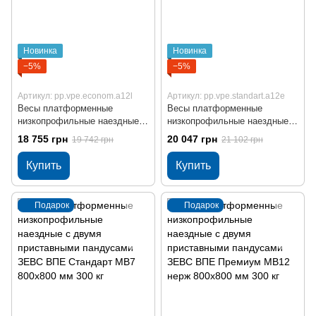
Новинка
Новинка
−5%
−5%
Артикул: рp.vpe.econom.a12l
Артикул: рp.vpe.standart.a12e
Весы платформенные
Весы платформенные
низкопрофильные наездные с
низкопрофильные наездные с
двумя приставными
двумя приставными
18 755 грн
20 047 грн
19 742 грн
21 102 грн
пандусами ЗЕВС ВПЕ
пандусами ЗЕВС ВПЕ
Бюджет МВ6 800x800 мм 300
Стандарт МВ12 800x800 мм
Купить
Купить
кг
300 кг
Подарок
Подарок