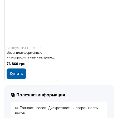
Артикул: ТВ4-Н2-N-12h
Весы платформенные
низкопрофильные наездные с
двумя встроенными
76 860 грн
пандусами ТВ4-300-0,1-
Н2(800х800)N-12h
Купить
📚 Полезная информация
📖 Точность весов. Дискретность и погрешность
весов