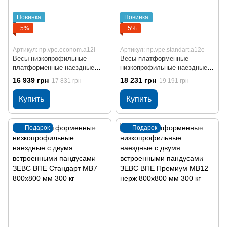
Новинка
Новинка
−5%
−5%
Артикул: np.vpe.econom.a12l
Артикул: np.vpe.standart.a12e
Весы низкопрофильные
Весы платформенные
платформенные наездные
низкопрофильные наездные с
ЗЕВС ВПЕ Бюджет МВ6 со
двумя встроенными
16 939 грн
18 231 грн
17 831 грн
19 191 грн
встроенными пандусами
пандусами ЗЕВС ВПЕ
800x800 мм 300 кг
Стандарт МВ12 800x800 мм
Купить
Купить
300 кг
Подарок
Подарок