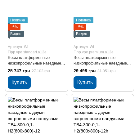
Новинка
Новинка
−5%
−5%
Видео
Видео
Артикул: Wi-
Артикул: Wi-
Fiрp.vpe.standart.a12e
Finp.vpe.premium.a12e
Весы платформенные
Весы платформенные
низкопрофильные наездные с
низкопрофильные наездные с
двумя приставными
двумя приставными
25 747 грн
29 498 грн
27 102 грн
31 051 грн
пандусами ЗЕВС ВПЕ
пандусами ЗЕВС ВПЕ
Стандарт МВ12 800x800 мм
Премиум МВ12 нерж 800x800
Купить
Купить
300 кг Wi-Fi
мм 300 кг Wi-Fi