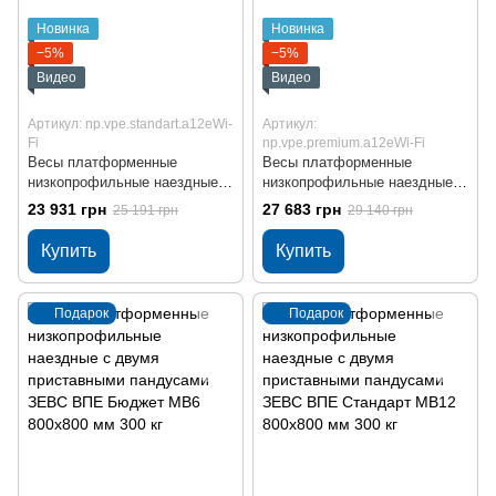
Новинка
Новинка
−5%
−5%
Видео
Видео
Артикул: np.vpe.standart.a12eWi-
Артикул:
Fi
np.vpe.premium.a12eWi-Fi
Весы платформенные
Весы платформенные
низкопрофильные наездные с
низкопрофильные наездные с
двумя встроенными
двумя встроенными
23 931 грн
27 683 грн
25 191 грн
29 140 грн
пандусами ЗЕВС ВПЕ
пандусами ЗЕВС ВПЕ
Стандарт МВ12 800x800 мм
Премиум МВ12 нерж 800x800
Купить
Купить
300 кг Wi-Fi
мм 300 кг Wi-Fi
Подарок
Подарок