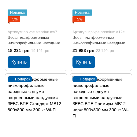
Новинка
Новинка
−5%
−5%
Артикул: np.vpe.standart.mv7
Артикул: np.vpe.premium.a12e
Весы платформенные
Весы платформенные
низкопрофильные наездные с
низкопрофильные наездные с
двумя встроенными
двумя встроенными
18 231 грн
21 983 грн
19 191 грн
23 140 грн
пандусами ЗЕВС ВПЕ
пандусами ЗЕВС ВПЕ
Стандарт МВ7 800x800 мм
Премиум МВ12 нерж 800x800
Купить
Купить
300 кг
мм 300 кг
Подарок
Подарок