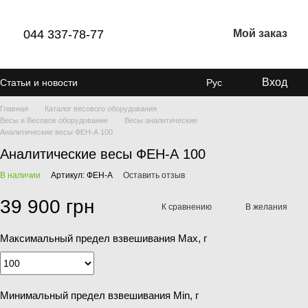
044 337-78-77
Мой заказ
Вход
Статьи и новости
Рус
Главная
Каталог весового оборудования
Весы и Весовое оборудование
Весы аналитические
Аналитические весы ФЕН-А 100
Аналитические весы ФЕН-А 100
В наличии
Артикул: ФЕН-А
Оставить отзыв
39 900 грн
К сравнению
В желания
Максимальный предел взвешивания Мах, г
Минимальный предел взвешивания Min, г