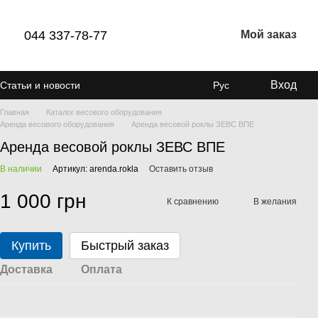
044 337-78-77
Мой заказ
Вход
Статьи и новости
Рус
Главная
Каталог весового оборудования
Аренда весового оборудования
Аренда весовой роклы ЗЕВС ВПЕ
Аренда весовой роклы ЗЕВС ВПЕ
В наличии
Артикул: arenda.rokla
Оставить отзыв
1 000 грн
К сравнению
В желания
Купить
Быстрый заказ
Доставка
Оплата