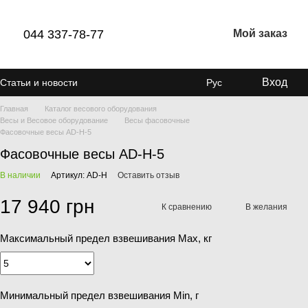
044 337-78-77
Мой заказ
Вход
Статьи и новости
Рус
Главная
Каталог весового оборудования
Весы и Весовое оборудование
Весы фасовочные
Фасовочные весы AD-H-5
Фасовочные весы AD-H-5
В наличии
Артикул: AD-H
Оставить отзыв
17 940 грн
К сравнению
В желания
Максимальный предел взвешивания Мах, кг
Минимальный предел взвешивания Min, г