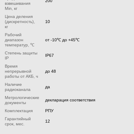
200
взвешивания
Min, кг
Цена деления
(дискретность),
10
кг
Рабочий
диапазон
от -10℃ до +45℃
температур, ℃
Степень защиты
IP67
IP
Время
непрерывной
до 48
работы от АКБ, ч
Наличие
да
радиоканала
Метрологические
декларация соответствия
документы
Комплектация
РПУ
Гарантийный
12
срок, мес.