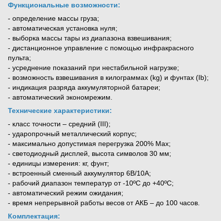
Функциональные возможности:
- определение массы груза;
- автоматическая установка нуля;
- выборка массы тары из диапазона взвешивания;
- дистанционное управление с помощью инфракрасного
пульта;
- усреднение показаний при нестабильной нагрузке;
- возможность взвешивания в килограммах (kg) и фунтах (Ib);
- индикация разряда аккумуляторной батареи;
- автоматический экономрежим.
Технические характеристики:
- класс точности – средний (III);
- ударопрочный металлический корпус;
- максимально допустимая перегрузка 200% Мах;
- светодиодный дисплей, высота символов 30 мм;
- единицы измерения: кг, фунт;
- встроенный сменный аккумулятор 6В/10А;
- рабочий диапазон температур от -10ºС до +40ºС;
- автоматический режим ожидания;
- время непрерывной работы весов от АКБ – до 100 часов.
Комплектация: