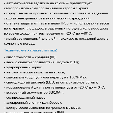
- автоматическая задвижка на крюке ⇒ препятствует
самопроизвольному соскакиванию стропы с крюка;
- корпус весов из прочного алюминиевого сплава ⇒ надежная
защита электроники от механических повреждений;
- степень защиты от пыли и влаги IP65 ⇒ использование весов
на открытых площадках в различных погодных условиях, даже
во время дождя при температуре от -20°С до +40°С;
- яркий светодиодный дисплей ⇒ видимость показаний даже в
солнечную погоду.
Технические характеристики:
- класс точности – средний (III);
- весы с оценкой соответствия (модуль B+D);
- ударопрочный корпус;
- автоматическая защелка на крюке;
- максимально допустимая перегрузка 150% Мах;
- светодиодный дисплей (LED, высота символов 38 мм);
- нормированный диапазон температуры от -20°С до +40°С;
- встроенный аккумулятор 6В/10А·ч;
- солнцезащитный навес;
- электронный счетчик калибровок;
- корпус весов выполнен из крепкого металла;
- степень пыле- и влагозащиты IP65;