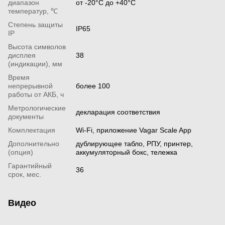
диапазон
от -20°С до +40°С
температур, ℃
Степень защиты
IP65
IP
Высота символов
дисплея
38
(индикации), мм
Время
непрерывной
более 100
работы от АКБ, ч
Метрологические
декларация соответствия
документы
Комплектация
Wi-Fi, приложение Vagar Scale App
Дополнительно
дублирующее табло, РПУ, принтер,
(опция)
аккумуляторный бокс, тележка
Гарантийный
36
срок, мес.
Видео