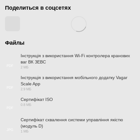
Поделиться в соцсетях
Файлы
Інструкція з використання Wi-Fi контролера кранових
ваг ВК ЗЕВС
PDF
2 МБ
Інструкція з використання мобільного додатку Vagar
Scale App
PDF
2.9 МБ
Сертифікат ISO
0.8 МБ
PDF
Сертифікат схвалення системи управління якістю
(модуль D)
JPG
1 МБ