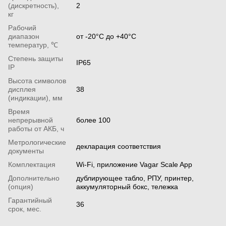
(дискретность),
2
кг
Рабочий
диапазон
от -20°С до +40°С
температур, ℃
Степень защиты
IP65
IP
Высота символов
дисплея
38
(индикации), мм
Время
непрерывной
более 100
работы от АКБ, ч
Метрологические
декларация соответствия
документы
Комплектация
Wi-Fi, приложение Vagar Scale App
Дополнительно
дублирующее табло, РПУ, принтер,
(опция)
аккумуляторный бокс, тележка
Гарантийный
36
срок, мес.