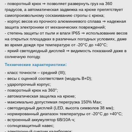
- поворотный крюк ⇒ позволяет развернуть груз на 360
градусов, а автоматическая задвижка на крюке препятствует
самопроизвольному соскакиванию стропы с крюка;
- корпус весов из прочного алюминиевого сплава ⇒ надежная
защита электроники от механических повреждений;
- степень защиты от пыли и влаги IP65 ⇒ использование весов
на открытых площадках в различных погодных условиях, даже
во время дождя при температуре от -20°С до +40°С;
- яркий светодиодный дисплей ⇒ видимость показаний даже в
солнечную погоду.
Технические характеристики:
- класс точности – средний (III);
- весы с оценкой соответствия (модуль B+D);
- ударопрочный корпус;
- поворотный крюк на 360°;
- автоматическая защелка на крюке;
- максимально допустимая перегрузка 150% Мах;
- светодиодный дисплей (LED, высота символов 38 мм);
- нормированный диапазон температуры от -20°С до +40°С;
- встроенный аккумулятор 6В/10А·ч;
- солнцезащитный навес;
- электронный счетчик калибровок;