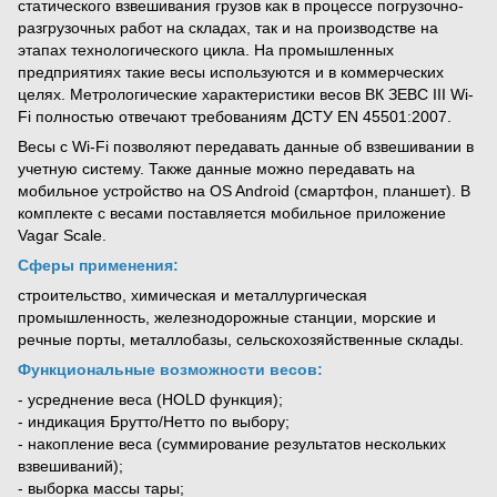
статического взвешивания грузов как в процессе погрузочно-
разгрузочных работ на складах, так и на производстве на
этапах технологического цикла. На промышленных
предприятиях такие весы используются и в коммерческих
целях. Метрологические характеристики весов ВК ЗЕВС IІI Wi-
Fi полностью отвечают требованиям ДСТУ EN 45501:2007.
Весы с Wi-Fi позволяют передавать данные об взвешивании в
учетную систему. Также данные можно передавать на
мобильное устройство на OS Android (смартфон, планшет). В
комплекте с весами поставляется мобильное приложение
Vagar Scale.
Сферы применения:
строительство, химическая и металлургическая
промышленность, железнодорожные станции, морские и
речные порты, металлобазы, сельскохозяйственные склады.
Функциональные возможности весов:
- усреднение веса (HOLD функция);
- индикация Брутто/Нетто по выбору;
- накопление веса (суммирование результатов нескольких
взвешиваний);
- выборка массы тары;