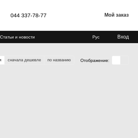
044 337-78-77
Мой заказ
Вход
Статьи и новости
Рус
и
сначала дешевле
по названию
Отображение: