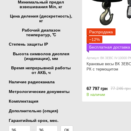
Минимальный предел
взвешивания Min, кг
Цена деления (дискретность),
кг
Рабочий диапазон
Распродажа
температур, ℃
−12%
Степень защиты IP
Бесплатная доставка
Высота символов дисплея
(индикации), мм
Артикул: ВК ЗЕВС ІV-10000 Р
Крановые весы ВК ЗЕВС
Время непрерывной работы
РК с термощитом
от АКБ, ч
Наличие радиоканала
67 797 грн
77 246 грн
Метрологические документы
В наличии
Комплектация
Дополнительно (опция)
Гарантийный срок, мес.
От Гарантийный срок, мес.
До Гарантийный срок, мес.
OK