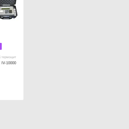
К термощит
 ІV-10000