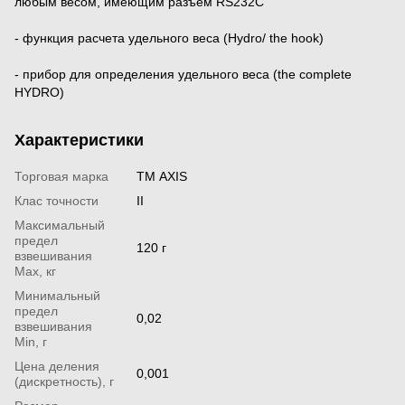
любым весом, имеющим разъем RS232C
- функция расчета удельного веса (Hydro/ the hook)
- прибор для определения удельного веса (the complete 
HYDRO)
Характеристики
Торговая марка
ТМ AXIS
Клас точности
II
Максимальный
предел
120 г
взвешивания
Мах, кг
Минимальный
предел
0,02
взвешивания
Min, г
Цена деления
0,001
(дискретность), г