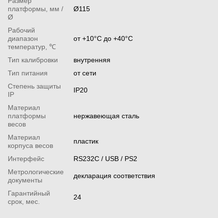
Размер
платформы, мм /
Ø115
Ø
Рабочий
диапазон
от +10°С до +40°С
температур, ℃
Тип калибровки
внутренняя
Тип питания
от сети
Степень защиты
ІР20
IP
Материал
платформы
нержавеющая сталь
весов
Материал
пластик
корпуса весов
Интерфейс
RS232C / USB / PS2
Метрологические
декларация соответствия
документы
Гарантийный
24
срок, мес.