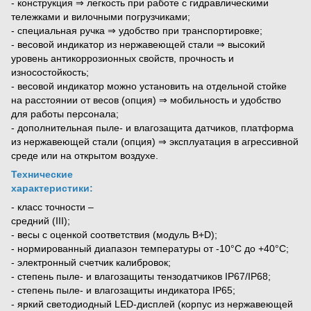
- конструкция ⇒ легкость при работе с гидравлическими
тележками и вилочными погрузчиками;
- специальная ручка ⇒ удобство при транспортировке;
- весовой индикатор из нержавеющей стали ⇒ высокий
уровень антикоррозионных свойств, прочность и
износостойкость;
- весовой индикатор можно установить на отдельной стойке
на расстоянии от весов (опция) ⇒ мобильность и удобство
для работы персонала;
- дополнительная пыле- и влагозащита датчиков, платформа
из нержавеющей стали (опция) ⇒ эксплуатация в агрессивной
среде или на открытом воздухе.
Технические
характеристики:
- класс точности –
средний (III);
- весы с оценкой соответствия (модуль B+D);
- нормированный диапазон температуры от -10°С до +40°С;
- электронный счетчик калибровок;
- степень пыле- и влагозащиты тензодатчиков IP67/IP68;
- степень пыле- и влагозащиты индикатора IP65;
- яркий светодиодный LED-дисплей (корпус из нержавеющей