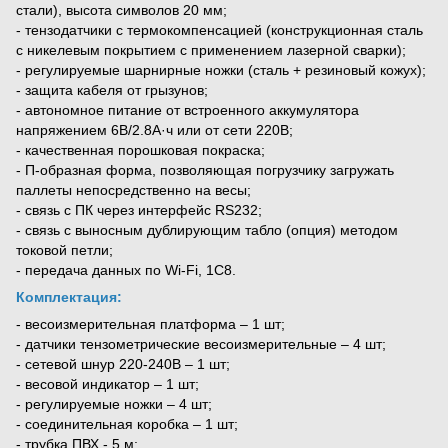
стали), высота символов 20 мм;
- тензодатчики с термокомпенсацией (конструкционная сталь
с никелевым покрытием с применением лазерной сварки);
- регулируемые шарнирные ножки (сталь + резиновый кожух);
- защита кабеля от грызунов;
- автономное питание от встроенного аккумулятора
напряжением 6В/2.8А·ч или от сети 220В;
- качественная порошковая покраска;
- П-образная форма, позволяющая погрузчику загружать
паллеты непосредственно на весы;
- связь с ПК через интерфейс RS232;
- связь с выносным дублирующим табло (опция) методом
токовой петли;
- передача данных по Wi-Fi, 1C8.
Комплектация:
- весоизмерительная платформа – 1 шт;
- датчики тензометрические весоизмерительные – 4 шт;
- сетевой шнур 220-240В – 1 шт;
- весовой индикатор – 1 шт;
- регулируемые ножки – 4 шт;
- соединительная коробка – 1 шт;
- трубка ПВХ - 5 м;