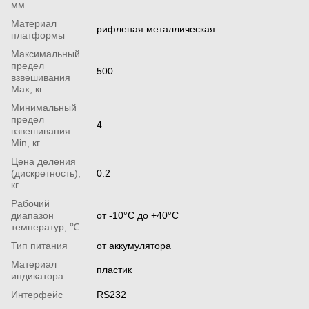
мм
Материал
рифленая металлическая
платформы
Максимальный
предел
500
взвешивания
Мах, кг
Минимальный
предел
4
взвешивания
Min, кг
Цена деления
(дискретность),
0.2
кг
Рабочий
диапазон
от -10°С до +40°С
температур, ℃
Тип питания
от аккумулятора
Материал
пластик
индикатора
Интерфейс
RS232