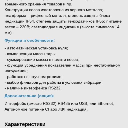
временного хранения товаров и пр.
Конструкция весов изготовлена ​​из черного металла;
платформа – рифленый металл; степень защиты блока
индикации IP54, степень защиты тензодатчиков IP65; питание
весов – 220В; светодиодная индикация (высота символов 14
мм).
Функции и особенности:
- автоматическая установка нуля;
- компенсация массы тары;
- суммирование массы в памяти весов;
- функция усреднения показателей массы при нестабильном
нагружении;
- работают в штучном режиме;
- выбор фильтров для работы в условиях вибрации;
- наличие интерфейса RS232.
Дополнительно (опция):
Интерфейс (вместо RS232) RS485 или USB, или Ethernet;
Автономное питание СІ або ЖКІ индикация.
Характеристики