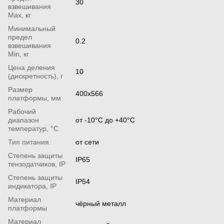
30
взвешивания
Мах, кг
Минимальный
предел
0.2
взвешивания
Min, кг
Цена деления
10
(дискретность), г
Размер
400х566
платформы, мм
Рабочий
диапазон
от -10°С до +40°С
температур, °С
Тип питания
от сети
Степень защиты
IP65
тензодатчиков, IP
Степень защиты
ІР54
индикатора, IP
Материал
чёрный металл
платформы
Материал