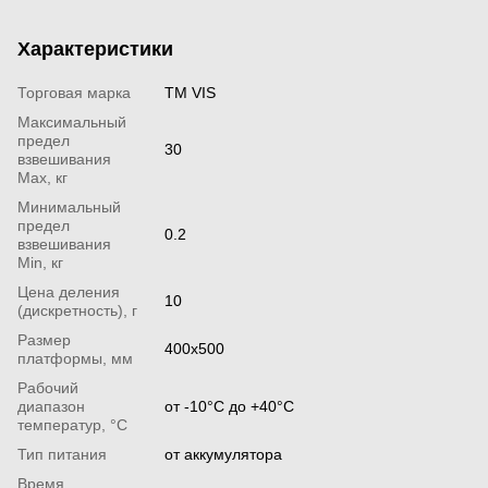
Характеристики
Торговая марка
TM VIS
Максимальный
предел
30
взвешивания
Мах, кг
Минимальный
предел
0.2
взвешивания
Min, кг
Цена деления
10
(дискретность), г
Размер
400х500
платформы, мм
Рабочий
диапазон
от -10°С до +40°С
температур, °С
Тип питания
от аккумулятора
Время