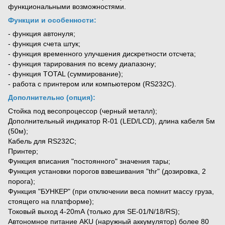
функциональными возможностями.
Функции и особенности:
- функция автонуля;
- функция счета штук;
- функция временного улучшения дискретности отсчета;
- функция тарирования по всему диапазону;
- функция TOTAL (суммирование);
- работа с принтером или компьютером (RS232C).
Дополнительно (опция):
Стойка под весопроцессор (черный металл);
Дополнительный индикатор R-01 (LED/LCD), длина кабеля 5м
(50м);
Кабель для RS232С;
Принтер;
Функция вписания "постоянного" значения тары;
Функция установки порогов взвешивания "thr" (дозировка, 2
порога);
Функция "БУНКЕР" (при отключении веса помнит массу груза,
стоящего на платформе);
Токовый выход 4-20mА (только для SE-01/N/18/RS);
Автономное питание AKU (наружный аккумулятор) более 80