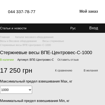
044 337-78-77
Мой заказ
Вход
Статьи и новости
Рус
Главная
Каталог весового оборудования
Весы и Весовое оборудование
Весы стержневые
Стержневые весы ВПЕ-Центровес-С-1000
Стержневые весы ВПЕ-Центровес-С-1000
В наличии
Артикул: ВПЕ-Центровес-С
Оставить отзыв
17 250 грн
К сравнению
В желания
Максимальный предел взвешивания Мах, кг
Минимальный предел взвешивания Min, кг