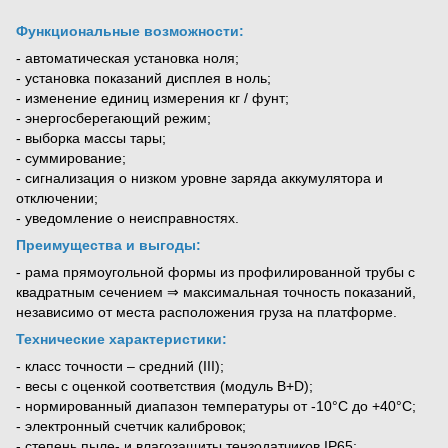
Функциональные возможности:
- автоматическая установка ноля;
- установка показаний дисплея в ноль;
- изменение единиц измерения кг / фунт;
- энергосберегающий режим;
- выборка массы тары;
- суммирование;
- сигнализация о низком уровне заряда аккумулятора и
отключении;
- уведомление о неисправностях.
Преимущества и выгоды:
- рама прямоугольной формы из профилированной трубы с
квадратным сечением ⇒ максимальная точность показаний,
независимо от места расположения груза на платформе.
Технические характеристики:
- класс точности – средний (III);
- весы с оценкой соответствия (модуль B+D);
- нормированный диапазон температуры от -10°С до +40°С;
- электронный счетчик калибровок;
- степень пыле- и влагозащиты тензодатчиков IP65;