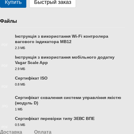
Купить
Быстрый заказ
Файлы
Інструкція з використання Wi-Fi контролера
вагового індикатора MB12
PDF
2.3 МБ
Інструкція з використання мобільного додатку
Vagar Scale App
PDF
2.9 МБ
Сертифікат ISO
0.8 МБ
PDF
Сертифікат схвалення системи управління якістю
(модуль D)
JPG
1 МБ
Сертифікат перевірки типу ЗЕВС ВПЕ
0.5 МБ
PDF
Доставка
Оплата