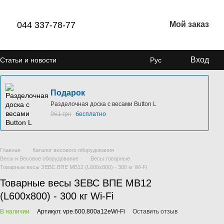
044 337-78-77
Мой заказ
Вход
Статьи и новости
Рус
Подарок
Разделочная доска с весами Button L
961 грн
бесплатно
Главная
Каталог весового оборудования
Весы и Весовое оборудование
Весы товарные
Товарные весы ЗЕВС ВПЕ МВ12 (L600x800) - 300 кг Wi-Fi
Товарные весы ЗЕВС ВПЕ МВ12
(L600x800) - 300 кг Wi-Fi
В наличии
Артикул: vpe.600.800a12eWi-Fi
Оставить отзыв