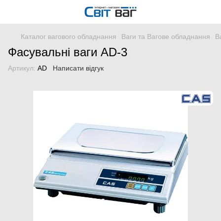
Каталог вагового обладнання
Ваги та Вагове обладнання
В
Фасувальні ваги AD-3
Артикул:
AD
Написати відгук