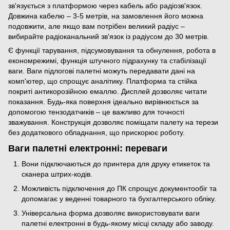
зв'язується з платформою через кабель або радіозв'язок.
Довжина кабелю – 3-5 метрів, на замовлення його можна
подовжити, але якщо вам потрібен великий радіус –
вибирайте радіоканальний зв'язок із радіусом до 30 метрів.
Є функції тарування, підсумовування та обнулення, робота в
економрежимі, функція штучного підрахунку та стабілізації
ваги. Ваги підлогові палетні можуть передавати дані на
комп'ютер, що спрощує аналітику. Платформа та стійка
покриті антикорозійною емаллю. Дисплей дозволяє читати
показання. Будь-яка поверхня ідеально вирівнюється за
допомогою тензодатчиків – це важливо для точності
зважування. Конструкція дозволяє поміщати палету на терези
без додаткового обладнання, що прискорює роботу.
Ваги палетні електронні: переваги
Вони підключаються до принтера для друку етикеток та
сканера штрих-кодів.
Можливість підключення до ПК спрощує документообіг та
допомагає у веденні товарного та бухгалтерського обліку.
Універсальна форма дозволяє використовувати ваги
палетні електронні в будь-якому місці складу або заводу.