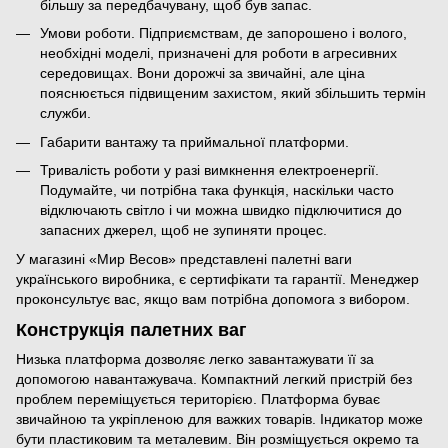
більшу за передбачувану, щоб був запас.
Умови роботи. Підприємствам, де запорошено і волого,
необхідні моделі, призначені для роботи в агресивних
середовищах. Вони дорожчі за звичайні, але ціна
пояснюється підвищеним захистом, який збільшить термін
служби.
Габарити вантажу та приймальної платформи.
Тривалість роботи у разі вимкнення електроенергії.
Подумайте, чи потрібна така функція, наскільки часто
відключають світло і чи можна швидко підключитися до
запасних джерел, щоб не зупиняти процес.
У магазині «Мир Весов» представлені палетні ваги
українського виробника, є сертифікати та гарантії. Менеджер
проконсультує вас, якщо вам потрібна допомога з вибором.
Конструкція палетних ваг
Низька платформа дозволяє легко завантажувати її за
допомогою навантажувача. Компактний легкий пристрій без
проблем переміщується територією. Платформа буває
звичайною та укріпленою для важких товарів. Індикатор може
бути пластиковим та металевим. Він розміщується окремо та