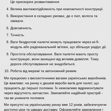
Це прискорює розвантаження.
Велика вантажопідйомність при компактності конструкції.
Використання в складних умовах, де є пил, волога та
хімікати.
Довговічність.
Точність.
Ваги бездротові палетні можуть працювати через wi-fi-
модуль або радіоканальний зв'язок, що збільшує радіус дії.
Простота обслуговування. Ваги палетні мають просту
конструкцію, вони захищені від впливів довкілля. Тому
дороге обслуговування не знадобиться.
Робота від мережі та автономний режим.
Ми працюємо з високоточними вагами українських виробників.
Це важливо: на ринку є дешеві вироби вагів для палет, що
працюють до першої поломки. Їх неможливо відремонтувати
через відсутність запчастин. Замовляйте надійний пристрій -
так ви уникнете поломок.
Ми присутні на українському ринку вже 12 років, забезпечуючи
доступні ціни та швидку доставку. Оформляйте замовлення і