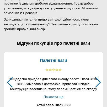
протягом 5 днів ми зробимо відвантаження. Товар добре
упакований, тож доїде до вас у ідеальному стані. Можливий
самовивіз із Броварів.
Залишилися питання щодо вантажопідйомності, умов
експлуатації та функціоналу? Звертайтесь, ми допоможемо
зробити правильний вибір.
Відгуки покупців про палетні ваги
Палетні ваги
⭐⭐⭐⭐⭐
Нещодавно придбав для свого складу палетні ваги ЗЕВС
ВПЕ. Замовляв з доставкою, привезли швидко.
Конструкція полегшена, тому переміщається по складу
легко. Модель проста та зручна в експлуатації та
Показати ще
керуванні. Дякую за допомогу у виборі!
Станіслав Пилишин