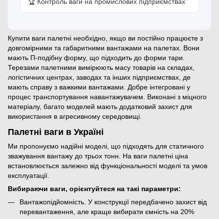
🏆 Контроль ваги на промислових підприємствах
Купити ваги палетні необхідно, якщо ви постійно працюєте з
довгомірними та габаритними вантажами на палетах. Вони
мають П-подібну форму, що підходить до форми тари.
Терезами палетними вимірюють масу товарів на складах,
логістичних центрах, заводах та інших підприємствах, де
мають справу з важкими вантажами. Добре інтегровані у
процес транспортування навантажувачем. Виконані з міцного
матеріалу, багато моделей мають додатковий захист для
використання в агресивному середовищі.
Палетні ваги в Україні
Ми пропонуємо надійні моделі, що підходять для статичного
зважування вантажу до трьох тонн. На ваги палетні ціна
встановлюється залежно від функціональності моделі та умов
експлуатації.
Вибираючи ваги, орієнтуйтеся на такі параметри:
Вантажопідйомність. У конструкції передбачено захист від
перевантаження, але краще вибирати ємність на 20%