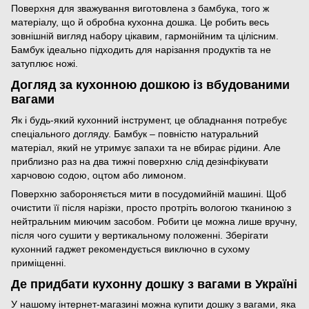
Поверхня для зважування виготовлена з бамбука, того ж
матеріалу, що й обробна кухонна дошка. Це робить весь
зовнішній вигляд набору цікавим, гармонійним та цілісним.
Бамбук ідеально підходить для нарізання продуктів та не
затуплює ножі.
Догляд за кухонною дошкою із вбудованими
вагами
Як і будь-який кухонний інструмент, це обладнання потребує
спеціального догляду. Бамбук – повністю натуральний
матеріал, який не утримує запахи та не вбирає рідини. Але
приблизно раз на два тижні поверхню слід дезінфікувати
харчовою содою, оцтом або лимоном.
Поверхню забороняється мити в посудомийній машині. Щоб
очистити її після нарізки, просто протріть вологою тканиною з
нейтральним миючим засобом. Робити це можна лише вручну,
після чого сушити у вертикальному положенні. Зберігати
кухонний гаджет рекомендується виключно в сухому
приміщенні.
Де придбати кухонну дошку з вагами в Україні
У нашому інтернет-магазині можна купити дошку з вагами, яка