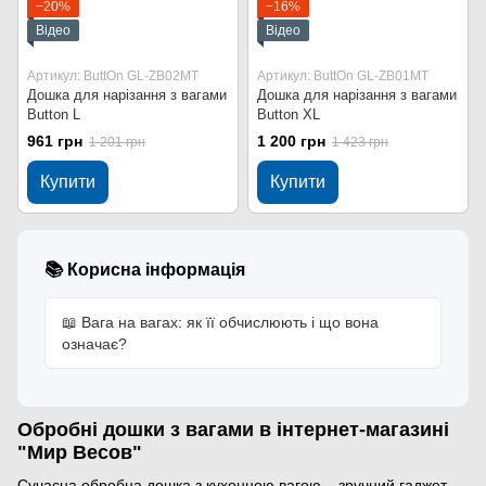
−20%
−16%
Відео
Відео
Артикул: ButtOn GL-ZB02MT
Артикул: ButtOn GL-ZB01MT
Дошка для нарізання з вагами
Дошка для нарізання з вагами
Button L
Button XL
961 грн
1 200 грн
1 201 грн
1 423 грн
Купити
Купити
📚 Корисна інформація
📖 Вага на вагах: як її обчислюють і що вона
означає?
Обробні дошки з вагами в інтернет-магазині
"Мир Весов"
Сучасна обробна дошка з кухонною вагою – зручний гаджет