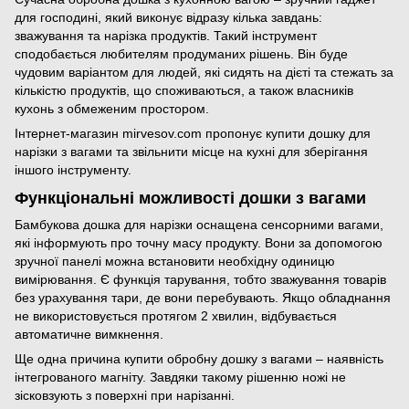
для господині, який виконує відразу кілька завдань:
зважування та нарізка продуктів. Такий інструмент
сподобається любителям продуманих рішень. Він буде
чудовим варіантом для людей, які сидять на дієті та стежать за
кількістю продуктів, що споживаються, а також власників
кухонь з обмеженим простором.
Інтернет-магазин mirvesov.com пропонує купити дошку для
нарізки з вагами та звільнити місце на кухні для зберігання
іншого інструменту.
Функціональні можливості дошки з вагами
Бамбукова дошка для нарізки оснащена сенсорними вагами,
які інформують про точну масу продукту. Вони за допомогою
зручної панелі можна встановити необхідну одиницю
вимірювання. Є функція тарування, тобто зважування товарів
без урахування тари, де вони перебувають. Якщо обладнання
не використовується протягом 2 хвилин, відбувається
автоматичне вимкнення.
Ще одна причина купити обробну дошку з вагами – наявність
інтегрованого магніту. Завдяки такому рішенню ножі не
зісковзують з поверхні при нарізанні.