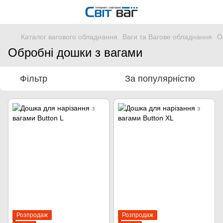
Каталог вагового обладнання
Ваги та Вагове обладнання
О
Обробні дошки з вагами
Фільтр
За популярністю
Розпродаж
Розпродаж