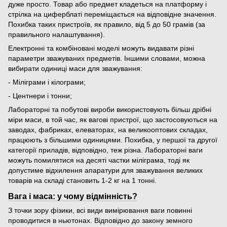
дуже просто. Товар або предмет кладеться на платформу і
стрілка на циферблаті переміщається на відповідне значення.
Похибка таких пристроїв, як правило, від 5 до 50 грамів (за
правильного налаштування).
Електронні та комбіновані моделі можуть видавати різні
параметри зважуваних предметів. Іншими словами, можна
вибирати одиниці маси для зважування:
- Міліграми і кілограми;
- Центнери і тонни;
Лабораторні та побутові вироби використовують більш дрібні
міри маси, в той час, як вагові пристрої, що застосовуються на
заводах, фабриках, елеваторах, на великооптових складах,
працюють з більшими одиницями. Похибка, у першої та другої
категорії приладів, відповідно, теж різна. Лабораторні ваги
можуть помилятися на десяті частки міліграма, тоді як
допустиме відхилення апаратури для зважування великих
товарів на складі становить 1-2 кг на 1 тонні.
Вага і маса: у чому відмінність?
З точки зору фізики, всі види вимірювання ваги повинні
проводитися в ньютонах. Відповідно до закону земного