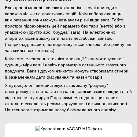
Електронні моделі - високотехнологічні, точні прилади з
великою кількістю додаткових опцій. Крім вибору одиниць
вимірювання вони можуть визначати різні види ваги. Тобто,
пристрої підраховують цей параметр без тари (нетто) або з
упаковкою (брутто або "брудна" вага). На електронних
апаратах можна зважувати навіть нестабільні вантажі
(наприклад, тварин, які переміщуються кліткою, або рідину під
час хвильових коливань).
Крім того, електронна техніка має опції "запам'ятовування"
одиниць міри ваги і навіть параметрів останнього зваженого
предмета. Ваги з друком етикеток можуть створювати стікери
із зазначенням дати фасування та назви товарів.
У нутриціології використовують так звану "розумну"
електроніку, яка не тільки визначає, скільки важить людина, а й
відсоток вмісту жиру в її організмі. На підставі цих даних
дієтологи складають режим харчування і фізичної активності.
Ця технологія отримала назву біоімпедансного аналізу.