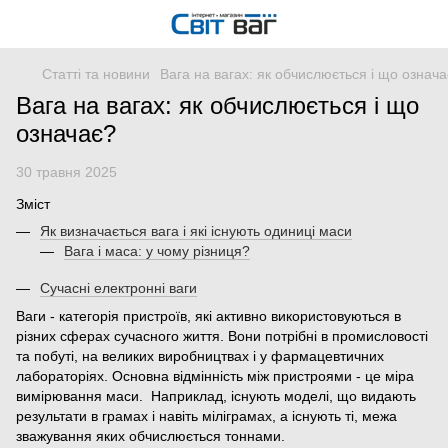
Статті та новини
Вага на вагах: як обчислюється і що означ
Вага на вагах: як обчислюється і що
означає?
30 травня 2025
Зміст
Як визначається вага і які існують одиниці маси
Вага і маса: у чому різниця?
Сучасні електронні ваги
Ваги - категорія пристроїв, які активно використовуються в
різних сферах сучасного життя. Вони потрібні в промисловості
та побуті, на великих виробництвах і у фармацевтичних
лабораторіях. Основна відмінність між пристроями - це міра
вимірювання маси. Наприклад, існують моделі, що видають
результати в грамах і навіть міліграмах, а існують ті, межа
зважування яких обчислюється тоннами.