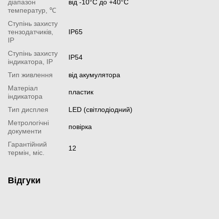
діапазон
від -10°С до +40°С
температур, ℃
Ступінь захисту
тензодатчиків,
IP65
IP
Ступінь захисту
IP54
індикатора, IP
Тип живлення
від акумулятора
Матеріал
пластик
індикатора
Тип дисплея
LED (світлодіодний)
Метрологічні
повірка
документи
Гарантійний
12
термін, міс.
Відгуки