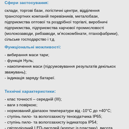
Сфери застосування:
склади, торгові бази, логістичні центри, відділення
транспортних компаній перевізників, металобази,
підприємства оптової та роздрібної торгівлі, виробничі
підприємства, підприємства харчової промисловості
(молокозаводи, рибзаводи, м'ясокомбінати, птахофабрики),
сільське господарство і т.д.
Функціональні можливості:
- вибирання маси тари;
- функція Нуль;
- накопичення маси (підсумовування результатів декількох
зважувань);
- індикація заряду батареї.
Технічні характеристики:
- клас точності – середній (ІІІ);
- ваги з повіркою;
- нормований діапазон температури від -10°С до +40°С;
- ступінь пило- та вологозахисту тензодатчика IP65;
- ступінь пило- та вологозахисту індикатора IP54;
- світлодіодний LED-дисплей (корпус із пластику), висота