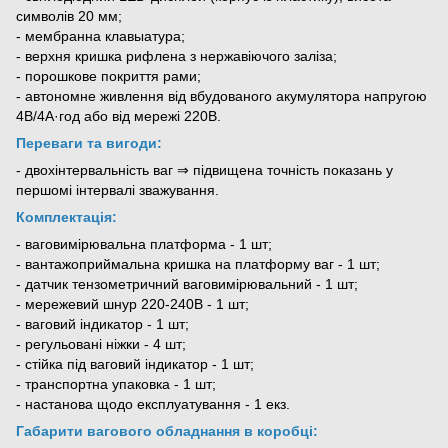
символів 20 мм;
- мембранна клавыатура;
- верхня кришка рифлена з нержавіючого заліза;
- порошкове покриття рами;
- автономне живлення від вбудованого акумулятора напругою
4В/4А·год або від мережі 220В.
Переваги та вигоди:
- двохінтервальність ваг ⇒ підвищена точність показань у
першомі інтервалі зважування.
Комплектація:
- ваговимірювальна платформа - 1 шт;
- вантажоприймальна кришка на платформу ваг - 1 шт;
- датчик тензометричний ваговимірювальний - 1 шт;
- мережевий шнур 220-240В - 1 шт;
- ваговий індикатор - 1 шт;
- регульовані ніжки - 4 шт;
- стійка під ваговий індикатор - 1 шт;
- транспортна упаковка - 1 шт;
- настанова щодо експлуатування - 1 екз.
Габарити вагового обладнання в коробці: