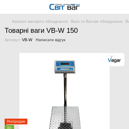
Каталог вагового обладнання
Ваги та Вагове обладнання
В
Товарні ваги VB-W 150
Артикул:
VB-W
Написати відгук
Розпродаж
Хіт