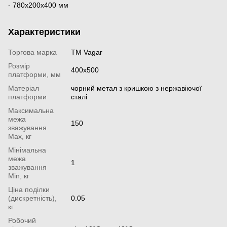
-
780x200x400 мм
Характеристики
Торгова марка
TM Vagar
Розмір
400х500
платформи, мм
Матеріал
чорний метал з кришкою з нержавіючої
платформи
сталі
Максимальна
межа
150
зважування
Мах, кг
Мінімальна
межа
1
зважування
Min, кг
Ціна поділки
(дискретність),
0.05
кг
Робочий