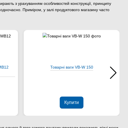
 обирають з урахуванням особливостей конструкції, принципу
 одночасно. Приміром, у залі продуктового магазину часто
 МВ12
Товарні ваги VB-W 150
Купити
ня одного й того самого вантажу прилади показують різні маси,