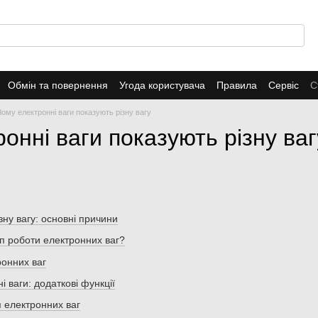
Обмін та повернення
Угода користувача
Правила
Сервіс
С
Чому електронні ваги показують різну вагу
онні ваги показують різну ваг
зну вагу: основні причини
п роботи електронних ваг?
онних ваг
 ваги: додаткові функції
 електронних ваг