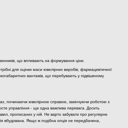
з чинників, що впливають на формування ціни.
отрібні для оцінки маси ювелірних виробів, фармацевтичної
окогабаритних вантажів, що перебувають у підвішеному
рах, починаючи ювелірною справою, закінчуючи роботою з
сте управління - ще одна важлива перевага. Досить
авил, прописаних у ній. Не варто забувати про регулярне
ція вбудована. Якщо ж подібна опція не передбачена,