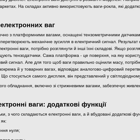
маркетах. На складах активно використовують ваги-рокла, які додат
електронних ваг
ключно з платформними вагами, оснащені тензометричними датчикам
 перетворюють механічне зусилля в електричний сигнал. Результат 
лектронні ваги, потрібно розглянути й інші їхні складові. Якщо розгл
ують тензодатчики. Сама платформа - це поверхня, на яку користу
вий сигнал. Але для того щоб ваги правильно оцінили масу, потрі
зокрема й у товарних вагах, відповідає аналогово-цифровий перетв
. Що стосується самого дисплея, він представлений у світлодіодном
ого обладнання, включно зі стрижневими вагами, забезпечує живле
ктронні ваги: додаткові функції
ьки, з чого складаються електронні ваги, а й вбудовані додаткові ф
 як:
ння нуля;
плея в нуль;