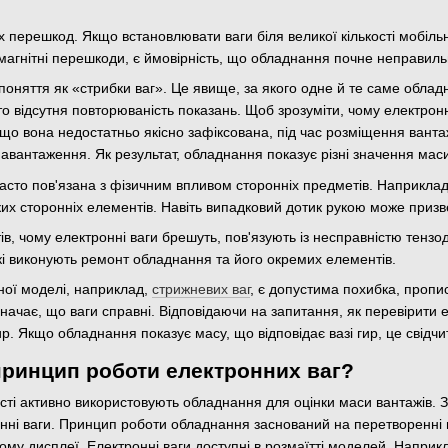
 перешкод. Якщо встановлювати ваги біля великої кількості мобільн
агнітні перешкоди, є ймовірність, що обладнання почне неправил
 поняття як «стрибки ваг». Це явище, за якого одне й те саме обла
о відсутня повторюваність показань. Щоб зрозуміти, чому електронні
 вона недостатньо якісно зафіксована, під час розміщення вантажі
авантаження. Як результат, обладнання показує різні значення мас
асто пов'язана з фізичним впливом сторонніх предметів. Наприклад
ких сторонніх елементів. Навіть випадковий дотик рукою може приз
ів, чому електронні ваги брешуть, пов'язують із несправністю тенз
які виконують ремонт обладнання та його окремих елементів.
ної моделі, наприклад,
стрижневих ваг
, є допустима похибка, пропис
начає, що ваги справні. Відповідаючи на запитання, як перевірити ел
. Якщо обладнання показує масу, що відповідає вазі гир, це свідчи
принцип роботи електронних ваг?
сті активно використовують обладнання для оцінки маси вантажів. Зр
нні ваги. Принцип роботи обладнання заснований на перетворенні 
у дисплеї. Електронні ваги доступні в розмаїтті моделей. Наприклад