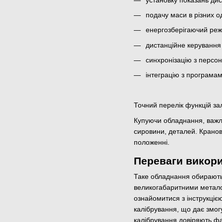
подачу маси в різних о
енергозберігаючий реж
дистанційне керуванн
синхронізацію з персо
інтеграцію з програмам
Точний перелік функцій за
Купуючи обладнання, важли
сировини, деталей. Кранов
положенні.
Переваги викори
Таке обладнання обирають
великогабаритними метало
ознайомитися з інструкціє
калібрування, що дає змог
калібрування довіряють фа