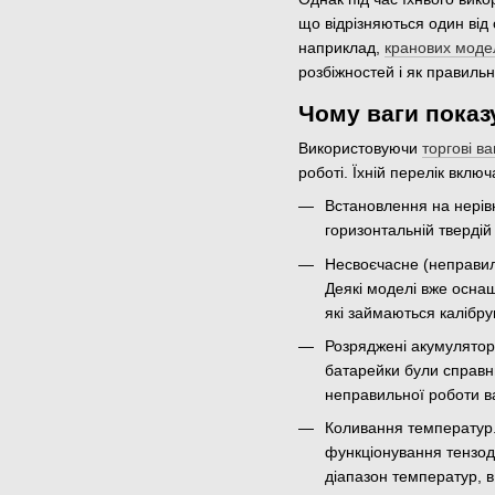
що відрізняються один від 
наприклад,
кранових моде
розбіжностей і як правильно
Чому ваги показ
Використовуючи
торгові ва
роботі. Їхній перелік включ
Встановлення на нерівн
горизонтальній твердій
Несвоєчасне (неправиль
Деякі моделі вже оснащ
які займаються калібр
Розряджені акумулятор
батарейки були справни
неправильної роботи в
Коливання температур.
функціонування тензода
діапазон температур, 