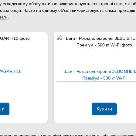
, у складському обліку активно використовують електронні ваги, які
ових опцій. Часто на одному об'єкті використовують кілька приладів
ваги
.
 VAGAR Н10
Ваги - Рокла електронні ЗЕВС ВПЕ
Преміум - 500 кг Wi-Fi
ти
Купити
ористання продавець може відзначити один нюанс - під час зважуван