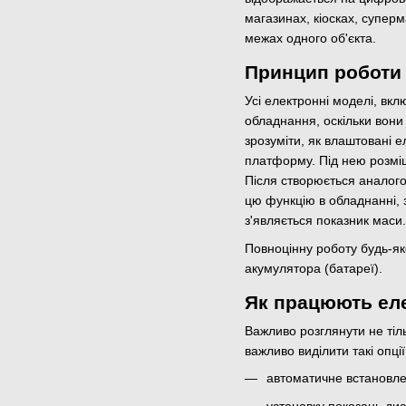
магазинах, кіосках, супер
межах одного об'єкта.
Принцип роботи 
Усі електронні моделі, в
обладнання, оскільки вони
зрозуміти, як влаштовані е
платформу. Під нею розміщ
Після створюється аналого
цю функцію в обладнанні, 
з'являється показник маси
Повноцінну роботу будь-як
акумулятора (батареї).
Як працюють еле
Важливо розглянути не тіл
важливо виділити такі опції
автоматичне встановле
установку показань дис