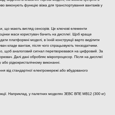
ково виконують функцію візка для транспортування вантажів у
и, що мають вигляд сенсорів. Це ключові елементи
оцінки маси користувач бачить на дисплеї. Щоб краще
ядати платформні моделі, в їхній конструкції варто виділити
вач кладе вантаж, після чого спрацьовують тензодатчики.
бно, щоб аналоговий сигнал перетворювався на цифровий. За
орювач. Далі дані обробляє мікропроцесор. Після на дисплеї
у або рідкокристалічному виконанні.
ння від стандартної електромережі або вбудованого
ункції. Наприклад, у палетних моделях ЗЕВС ВПЕ МВ12 (300 кг)