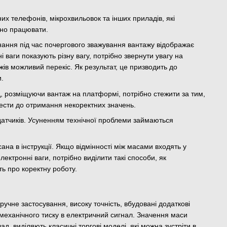
их телефонів, мікрохвильовок та інших приладів, які
ьно працювати.
днання під час почергового зважування вантажу відображає
 ваги показують різну вагу, потрібно звернути увагу на
в можливий перекіс. Як результат, це призводить до
и.
, розміщуючи вантаж на платформі, потрібно стежити за тим,
вести до отримання некоректних значень.
одатчиків. Усуненням технічної проблеми займаються
ана в інструкції. Якщо відмінності між масами входять у
ектронні ваги, потрібно виділити такі способи, як
ть про коректну роботу.
учне застосування, високу точність, вбудовані додаткові
механічного тиску в електричний сигнал. Значення маси
, виділяють класичні торгові моделі, які можна зустріти в