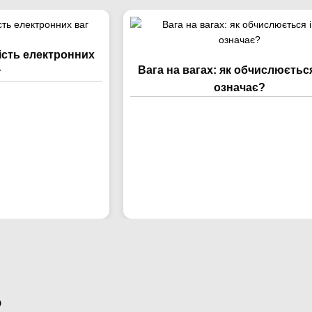
ість електронних
Вага на вагах: як обчислюється
г
означає?
о