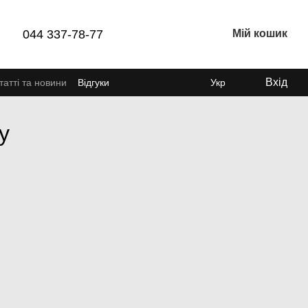
044 337-78-77
Мій кошик
Вхід
татті та новини
Відгуки
Укр
у