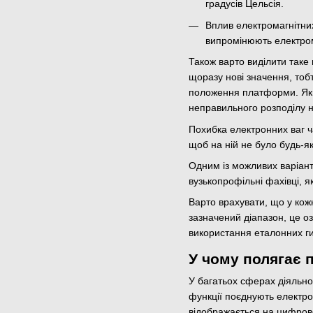
градусів Цельсія.
Вплив електромагнітних
випромінюють електром
Також варто виділити таке
щоразу нові значення, тобт
положення платформи. Якщо
неправильного розподілу н
Похибка електронних ваг ч
щоб на ній не було будь-я
Одним із можливих варіант
вузькопрофільні фахівці, 
Варто врахувати, що у кож
зазначений діапазон, це оз
використання еталонних гир
У чому полягає 
У багатьох сферах діяльно
функції поєднують електро
відображається на цифровом