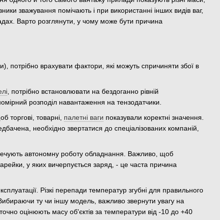
азники зважування помічають і при використанні інших видів ваг,
ладах. Варто розглянути, у чому може бути причина
), потрібно врахувати фактори, які можуть спричиняти збої в
лі
, потрібно встановлювати на бездоганно рівній
номірний розподіл навантаження на тензодатчики.
б торгові, товарні,
палетні ваги
показували коректні значення.
дбачена, необхідно звертатися до спеціалізованих компаній,
печують автономну роботу обладнання. Важливо, щоб
арейки, у яких вичерпується заряд, - це часта причина
сплуатації. Різкі перепади температур згубні для правильного
 Вибираючи ту чи іншу модель, важливо звернути увагу на
чно оцінюють масу об'єктів за температури від -10 до +40