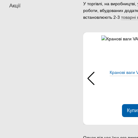
У торгівлі, на виробництві
Акції
роботи, вбудованих додатк
встановлюють 2-3
товарні 
Кранові ваги
Купи
Однак під час їхнього вик