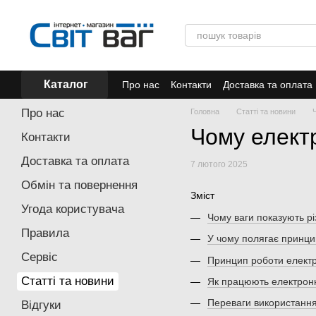
Перейти до основного контенту
Каталог
Про нас
Контакти
Доставка та оплата
Акції
Про нас
Головна
Статті та новини
Чому електр
Контакти
Доставка та оплата
7 лютого 2025
Обмін та повернення
Зміст
Угода користувача
Чому ваги показують рі
Правила
У чому полягає принци
Сервіс
Принцип роботи електр
Статті та новини
Як працюють електронні
Переваги використання
Відгуки