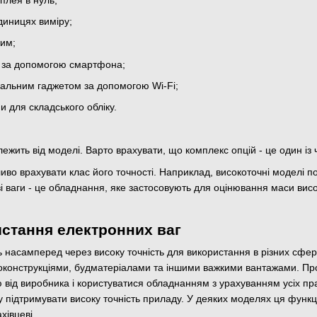
диницях виміру;
им;
я за допомогою смартфона;
нальним гаджетом за допомогою Wi-Fi;
и для складського обліку.
лежить від моделі. Варто врахувати, що комплекс опцій - це один і
во врахувати клас його точності. Наприклад, високоточні моделі п
і ваги - це обладнання, яке застосовують для оцінювання маси вис
стання електронних ваг
 насамперед через високу точність для використання в різних сфе
конструкціями, будматеріалами та іншими важкими вантажами. Про
ю від виробника і користуватися обладнанням з урахуванням усіх пр
у підтримувати високу точність приладу. У деяких моделях ця функ
хівцеві.