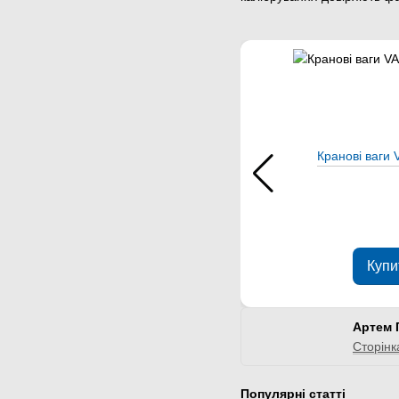
Кранові ваги
Купи
Артем 
Сторінк
Популярні статті