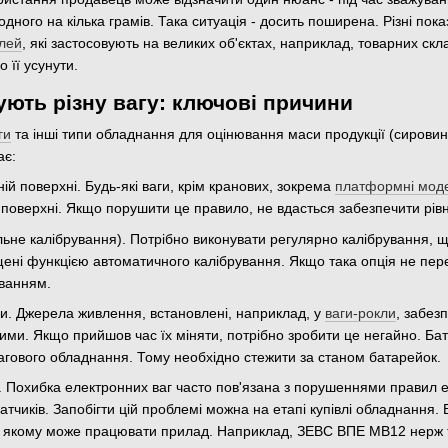
одного на кілька грамів. Така ситуація - досить поширена. Різні пок
лей
, які застосовують на великих об'єктах, наприклад, товарних ск
 її усунути.
ують різну вагу: ключові причини
ги
та інші типи обладнання для оцінювання маси продукції (сировини
ає:
ій поверхні. Будь-які ваги, крім кранових, зокрема
платформні моде
 поверхні. Якщо порушити це правило, не вдасться забезпечити рів
не калібрування). Потрібно виконувати регулярно калібрування, що
ені функцією автоматичного калібрування. Якщо така опція не пере
уванням.
и. Джерела живлення, встановлені, наприклад, у
ваги-рокли
, забез
ми. Якщо прийшов час їх міняти, потрібно зробити це негайно. Бат
агового обладнання. Тому необхідно стежити за станом батарейок.
 Похибка електронних ваг часто пов'язана з порушеннями правил ек
тчиків. Запобігти цій проблемі можна на етапі купівлі обладнання.
в якому може працювати прилад. Наприклад, ЗЕВС ВПЕ МВ12 нерж то