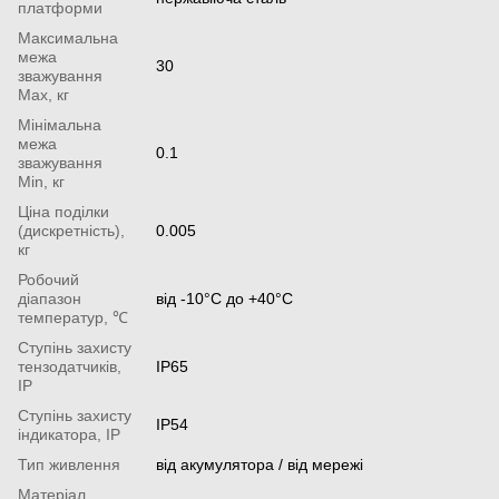
платформи
Максимальна
межа
30
зважування
Мах, кг
Мінімальна
межа
0.1
зважування
Min, кг
Ціна поділки
(дискретність),
0.005
кг
Робочий
діапазон
від -10°С до +40°С
температур, ℃
Ступінь захисту
тензодатчиків,
IP65
IP
Ступінь захисту
IP54
індикатора, IP
Тип живлення
від акумулятора / від мережі
Матеріал