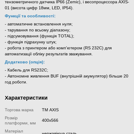
тензометричного датчика IP66 (Zemic), і весопроцессора AXIS-
01 (висота цифр 18мм, LED, IP54).
Функції та особливості:
- автоматичне встановлення нуля;
- тарування по всьому діапазону;
- підсумовування (функція TOTAL);
- функція підрахунку штук;
- робота з принтером або комп'ютером (RS 232C) для
автоматизації обліку результатів зважування.
Додатково (опція):
- Кабель для RS232С;
- Автономне живлення BUF (внутрішній акумулятор) більше 20
год роботи.
Характеристики
Торгова марка
ТМ AXIS
Розмір
400х566
платформи, мм
Матеріал
нержавіюча сталь