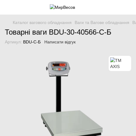
Каталог вагового обладнання
Ваги та Вагове обладнання
В
Товарні ваги BDU-30-40566-С-Б
Артикул:
BDU-С-Б
Написати відгук