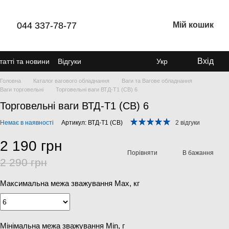
044 337-78-77
Мій кошик
Вхід
татті та новини
Відгуки
Укр
Головна
Каталог вагового обладнання
Ваги та Вагове обладнання
Ваги торговельні
Торговельні ваги ВТД-Т1 (СВ) 6
Торговельні ваги ВТД-Т1 (СВ) 6
Немає в наявності
Артикул: ВТД-Т1 (СВ)
2 відгуки
2 190 грн
Порівняти
В бажання
2 290 грн
Максимальна межа зважування Мах, кг
Мінімальна межа зважування Min, г