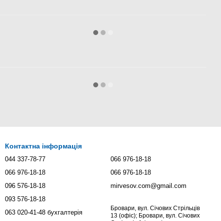
Контактна інформація
044 337-78-77
066 976-18-18
066 976-18-18
066 976-18-18
096 576-18-18
mirvesov.com@gmail.com
093 576-18-18
Бровари, вул. Січових Стрільців
063 020-41-48 бухгалтерія
13 (офіс); Бровари, вул. Січових