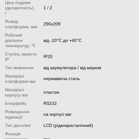
Ціна поділки
(дискретність),
1 / 2
г
Розмір
290х209
платформи, мм
Робочий
діапазон
від -10°С до +40°С
температур, ℃
Ступінь захисту
IP20
IP
Тип живлення
від акумулятора / від мережі
Матеріал
нержавіюча сталь
платформи ваг
Матеріал
пластик
корпусу ваг
Інтерфейс
RS232
Розміщення
на корпусі ваг
індикації
Тип дисплея
LCD (рідкокристалічний)
Функція
розрахунку
так