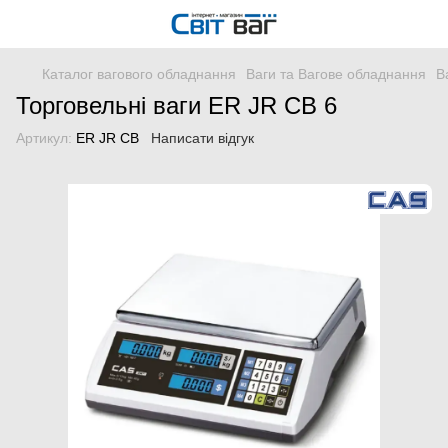
Каталог вагового обладнання
Ваги та Вагове обладнання
В
Торговельні ваги ER JR CB 6
Артикул:
ER JR CB
Написати відгук