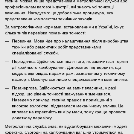
техніки можна лише представникам метрологічної служби або
професіоналам вагової індустрії, які знають усі тонкощі
виконання. Нагадуємо: це добровільна процедура, яка
представлена комплексом технічних заходів.
За метрологічними нормами, встановленими в Україні, існує
кілька типів перевірки показника точності:
Первинна. Мова йде про налаштування після виробництва
техніки або ремонтних робіт представниками
спеціалізованої служби.
Періодична. Здійснюється після того, як закінчиться термін
дії крайнього калібрування. Допомагає підтвердити, що
модель відповідає параметрам, зазначеним у технічному
паспорті. Виконується лише спеціалізованими компаніями.
Позачергова. Здійснюється на запит власника, у разі
підозр, що рівень точності зважування зменшився.
Наведемо приклад: техніка працює в приміщенні з
високою вологістю, піддавалася механічному впливу. Це
впливає на коректність виміру маси, тому краще провести
додаткову перевірку.
Метрологічна служба знає, як відкалібрувати механічні моделі
коректно. Сьогодні на калібрування ваг ціна утримується на