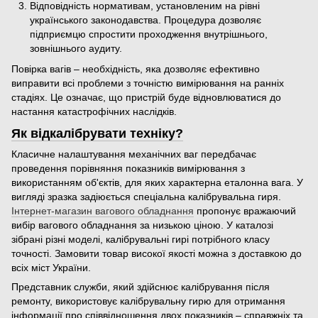
Відповідність нормативам, установленим на рівні
українського законодавства. Процедура дозволяє
підприємцю спростити проходження внутрішнього,
зовнішнього аудиту.
Повірка вагів – необхідність, яка дозволяє ефективно
виправити всі проблеми з точністю вимірювання на ранніх
стадіях. Це означає, що пристрій буде відновлюватися до
настання катастрофічних наслідків.
Як відкалібрувати техніку?
Класичне налаштування механічних ваг передбачає
проведення порівняння показників вимірювання з
використанням об'єктів, для яких характерна еталонна вага. У
вигляді зразка задіюється спеціальна калібрувальна гиря.
Інтернет-магазин вагового обладнання
пропонує вражаючий
вибір вагового обладнання за низькою ціною. У каталозі
зібрані різні моделі, калібрувальні гирі потрібного класу
точності. Замовити товар високої якості можна з доставкою до
всіх міст України.
Представник служби, який здійснює калібрування після
ремонту, використовує калібрувальну гирю для отримання
інформації про співвідношення двох показників – справжніх та