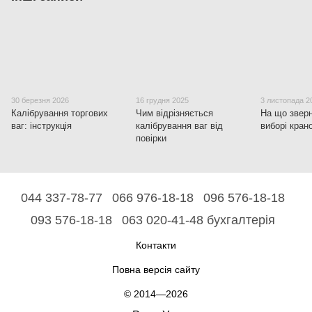
30 березня 2026
16 грудня 2025
3 листопада 2
Калібрування торгових
Чим відрізняється
На що зверн
ваг: інструкція
калібрування ваг від
виборі кран
повірки
044 337-78-77
066 976-18-18
096 576-18-18
093 576-18-18
063 020-41-48 бухгалтерія
Контакти
Повна версія сайту
© 2014—2026