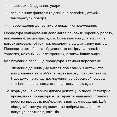
перекоси обладнання, удари;
вплив різних факторів (підвищена вологість, стрибки
температури повітря);
перевищення допустимого показника зважування.
Процедура калібрування допомагає поновити коректну роботу,
виконання функцій приладом. Вона важлива для всіх типів
ваговимірювальної техніки, незалежно від діапазону виміру.
Проводити потрібно калібрування та повірку ваг аналітичних,
торгових, механічних, електронних, а також інших видів.
Калібрування вагів – це процедура з такими перевагами:
Зведення до мінімуму витрат, пов'язаних з неточністю
вимірювання ваги об'єктів через високу похибку техніки.
Наведемо приклад: дослідження у лабораторії, сфера
торгівлі, і навіть зважування вантажу на складах.
Формування хорошої ділової репутації бізнесу. Регулярне
проведення процедури – це гарантія надійності, точності
робочих процесів, пов'язаних із виміром продукції. Цей
підхід забезпечує підприємство добрим ставленням
покупців, партнерів, клієнтів.