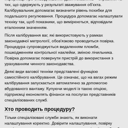
тих, що одержують у результаті зважування об'єкта.
Калібрувальник допомагає визначити рівень похибки для
подальшого регулювання. Процедура допомагає налаштувати
техніку так, щоб показники, що вимірюються, відповідали
еталонним значенням.
Після калібрування ваг, які використовують у рамках
законодавчої метрології, обов'язково проводиться повірка.
Процедура супроводжується видаленням пломби,
пошкодженням контрольної наклейки, зміною лічильника.
Повірка допомагає повернути пристрій до використання з
урахуванням чинного законодавства.
Деякі види вагової техніки представлені функцією
самостійного калібрування. Це означає, що на вагах режим
калібрування запускається автоматично за допомогою
вбудованого вантажу. Купуючи моделі із такою опцією,
підприємці економлять фінанси на послугах представників
спеціалізованих служб.
Хто проводить процедуру?
Тільки спеціалізовані служби знають, як виконати
налаштування коректно. Довірити налаштування, повірку