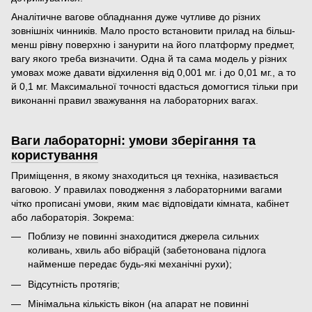
Аналітичне вагове обладнання дуже чутливе до різних
зовнішніх чинників. Мало просто встановити прилад на більш-
менш рівну поверхню і занурити на його платформу предмет,
вагу якого треба визначити. Одна й та сама модель у різних
умовах може давати відхилення від 0,001 мг. і до 0,01 мг., а то
й 0,1 мг. Максимальної точності вдасться домогтися тільки при
виконанні правил зважування на лабораторних вагах.
Ваги лабораторні: умови зберігання та
користування
Приміщення, в якому знаходиться ця техніка, називається
ваговою. У правилах поводження з лабораторними вагами
чітко прописані умови, яким має відповідати кімната, кабінет
або лабораторія. Зокрема:
Поблизу не повинні знаходитися джерела сильних
коливань, хвиль або вібрацій (забетонована підлога
найменше передає будь-які механічні рухи);
Відсутність протягів;
Мінімальна кількість вікон (на апарат не повинні