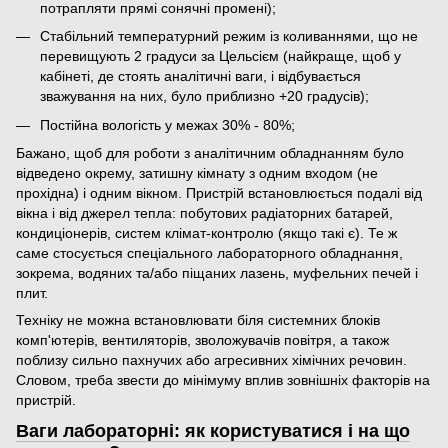
потрапляти прямі сонячні промені);
Стабільний температурний режим із коливаннями, що не
перевищують 2 градуси за Цельсієм (найкраще, щоб у
кабінеті, де стоять аналітичні ваги, і відбувається
зважування на них, було приблизно +20 градусів);
Постійна вологість у межах 30% - 80%;
Бажано, щоб для роботи з аналітичним обладнанням було
відведено окрему, затишну кімнату з одним входом (не
прохідна) і одним вікном. Пристрій встановлюється подалі від
вікна і від джерел тепла: побутових радіаторних батарей,
кондиціонерів, систем клімат-контролю (якщо такі є). Те ж
саме стосується спеціального лабораторного обладнання,
зокрема, водяних та/або піщаних лазень, муфельних печей і
плит.
Техніку не можна встановлювати біля системних блоків
комп'ютерів, вентиляторів, зволожувачів повітря, а також
поблизу сильно пахнучих або агресивних хімічних речовин.
Словом, треба звести до мінімуму вплив зовнішніх факторів на
пристрій.
Ваги лабораторні: як користуватися і на що