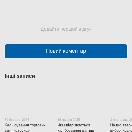
Додайте перший відгук
Новий коментар
Інші записи
30 березня 2026
16 грудня 2025
3 листопада 2
Калібрування торгових
Чим відрізняється
На що зверн
ваг: інструкція
калібрування ваг від
виборі кран