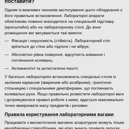
поставити?
Одним із важливих чинників застосування цього обладнання є
його правильне встановлення. Лабораторні апарати
обов'язково повинні знаходитися на спеціальній підставці
(кронштейні) або на лабораторному столі. До зони
розміщення ваг висуваються такі вимоги:
Фіксація і нерухомість (стійкість). Лабораторний стіл
кріпиться до стіни або підлоги і не вібрує;
Абсолютно рівна поверхня, відсутність ковзання і
поглинання коливань;
Антимагнітні та антистатичні якості;
У багатьох лабораторіях встановлюють спеціальні столи із
залізним каркасом (звареним або розбірним), гранітною
стільницею і спеціальними демпферами, що поглинають
коливальні рухи. Якщо правильно розмістити лабораторні ваги
і дотримуватися правил роботи з ними, вдасться максимально
точно вимірювати масу предметів і речовин.
Правила користування лабораторними вагами
Працювати з високоточною ваговою апаратурою можуть тільки
кваліфіковані співробітники, які чітко знають правила запуску