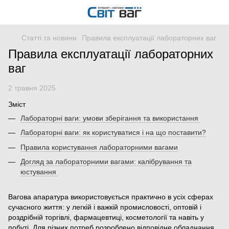
Статті та новини
Правила експлуатації лабораторних ваг
Правила експлуатації лабораторних
ваг
2 травня 2025
Зміст
Лабораторні ваги: умови зберігання та використання
Лабораторні ваги: як користуватися і на що поставити?
Правила користування лабораторними вагами
Догляд за лабораторними вагами: калібрування та
юстування
Вагова апаратура використовується практично в усіх сферах
сучасного життя: у легкій і важкій промисловості, оптовій і
роздрібній торгівлі, фармацевтиці, косметології та навіть у
побуті. Для різних потреб розроблено відповідне обладнання.