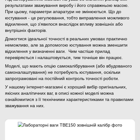
результатами зважування виробу і його справжньою масою.
При цьому, параметри апаратури не змінюються. Що до
юстування - це регулювання, тобто виправлення можливого
відхилення, що з'явилося внаслідок впливу зовнішніх або
внутрішніх факторів.
Домогтися ідеальної точності в реальних умовах практично
неможливо, але за допомогою юстування можна зменшити
відхилення у визначенні ваги. Чим частіше прилад
перевіряється і налаштовується, тим точніше він працює.
Моделі, що мають опцію самокалібрування (або вбудованого
самоналаштування) не потребують юстування, оскільки
запрограмовані на постійний контроль точності роботи.
У нашому інтернет-магазині є хороший вибір оригінальних,
якісних аналітичних ваг, в описі кожної моделі можна
ознайомитися з її технічними характеристиками та правилами
зважування на них.