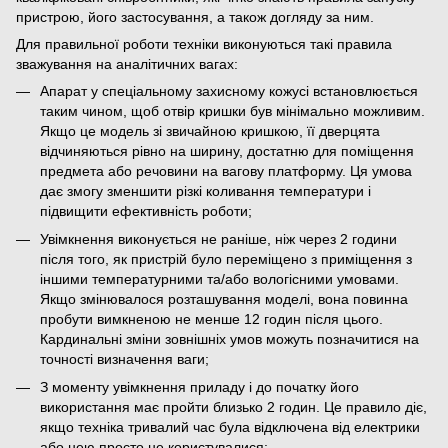
пристрою, його застосування, а також догляду за ним.
Для правильної роботи техніки виконуються такі правила
зважування на аналітичних вагах:
Апарат у спеціальному захисному кожусі встановлюється
таким чином, щоб отвір кришки був мінімально можливим.
Якщо це модель зі звичайною кришкою, її дверцята
відчиняються рівно на ширину, достатню для поміщення
предмета або речовини на вагову платформу. Ця умова
дає змогу зменшити різкі коливання температури і
підвищити ефективність роботи;
Увімкнення виконується не раніше, ніж через 2 години
після того, як пристрій було переміщено з приміщення з
іншими температурними та/або вологісними умовами.
Якщо змінювалося розташування моделі, вона повинна
пробути вимкненою не менше 12 годин після цього.
Кардинальні зміни зовнішніх умов можуть позначитися на
точності визначення ваги;
З моменту увімкнення приладу і до початку його
використання має пройти близько 2 годин. Це правило діє,
якщо техніка тривалий час була відключена від електрики
або нею просто не користувалися;