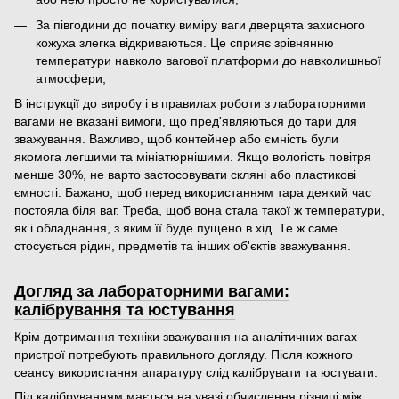
За півгодини до початку виміру ваги дверцята захисного
кожуха злегка відкриваються. Це сприяє зрівнянню
температури навколо вагової платформи до навколишньої
атмосфери;
В інструкції до виробу і в правилах роботи з лабораторними
вагами не вказані вимоги, що пред'являються до тари для
зважування. Важливо, щоб контейнер або ємність були
якомога легшими та мініатюрнішими. Якщо вологість повітря
менше 30%, не варто застосовувати скляні або пластикові
ємності. Бажано, щоб перед використанням тара деякий час
постояла біля ваг. Треба, щоб вона стала такої ж температури,
як і обладнання, з яким її буде пущено в хід. Те ж саме
стосується рідин, предметів та інших об'єктів зважування.
Догляд за лабораторними вагами:
калібрування та юстування
Крім дотримання техніки зважування на аналітичних вагах
пристрої потребують правильного догляду. Після кожного
сеансу використання апаратуру слід калібрувати та юстувати.
Під калібруванням мається на увазі обчислення різниці між