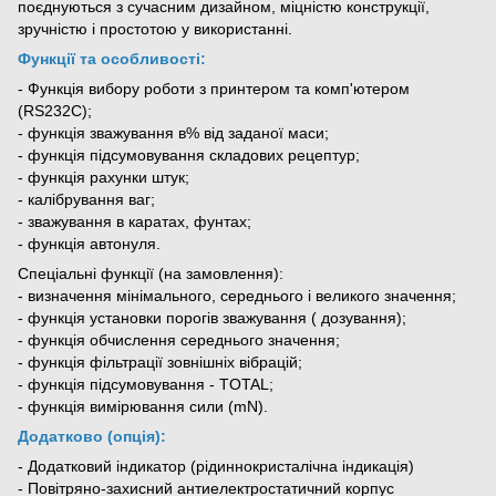
поєднуються з сучасним дизайном, міцністю конструкції,
зручністю і простотою у використанні.
Функції та особливості:
- Функція вибору роботи з принтером та комп'ютером
(RS232C);
- функція зважування в% від заданої маси;
- функція підсумовування складових рецептур;
- функція рахунки штук;
- калібрування ваг;
- зважування в каратах, фунтах;
- функція автонуля.
Спеціальні функції (на замовлення):
- визначення мінімального, середнього і великого значення;
- функція установки порогів зважування ( дозування);
- функція обчислення середнього значення;
- функція фільтрації зовнішніх вібрацій;
- функція підсумовування - TOTAL;
- функція вимірювання сили (mN).
Додатково (опція):
- Додатковий індикатор (рідиннокристалічна індикація)
- Повітряно-захисний антиелектростатичний корпус