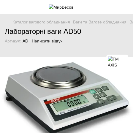
Каталог вагового обладнання
Ваги та Вагове обладнання
В
Лабораторні ваги AD50
Артикул:
AD
Написати відгук