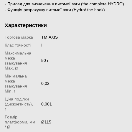
- Прилад для визначення питомої ваги (the complete HYDRO)
- Функція розрахунку питомої ваги (Hydro/ the hook)
Характеристики
Торгова марка
ТМ AXIS
Клас точності
II
Максимальна
межа
50 г
зважування
Мах, кг
Мінімальна
межа
0,02
зважування
Min, г
Ціна поділки
(дискретність),
0,001
г
Розмір
платформи, мм
Ø115
/ Ø