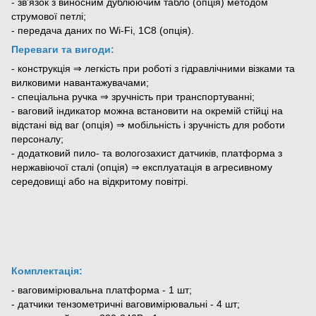
- зв'язок з виносним дублюючим табло (опція) методом
струмової петлі;
- передача даних по Wi-Fi, 1C8 (опція).
Переваги та вигоди:
- конструкція ⇒ легкість при роботі з гідравлічними візками та
вилковими навантажувачами;
- спеціальна ручка ⇒ зручність при транспортуванні;
- ваговий індикатор можна встановити на окремій стійці на
відстані від ваг (опція) ⇒ мобільність і зручність для роботи
персоналу;
- додатковий пило- та вологозахист датчиків, платформа з
нержавіючої сталі (опція) ⇒ експлуатація в агресивному
середовищі або на відкритому повітрі.
Комплектація:
- ваговимірювальна платформа - 1 шт;
- датчики тензометричні ваговимірювальні - 4 шт;