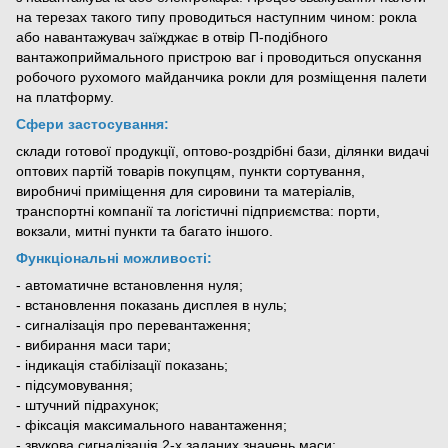
на терезах такого типу проводиться наступним чином: рокла
або навантажувач заїжджає в отвір П-подібного
вантажоприймального пристрою ваг і проводиться опускання
робочого рухомого майданчика рокли для розміщення палети
на платформу.
Сфери застосування:
склади готової продукції, оптово-роздрібні бази, ділянки видачі
оптових партій товарів покупцям, пункти сортування,
виробничі приміщення для сировини та матеріалів,
транспортні компанії та логістичні підприємства: порти,
вокзали, митні пункти та багато іншого.
Функціональні можливості:
- автоматичне встановлення нуля;
- встановлення показань дисплея в нуль;
- сигналізація про перевантаження;
- вибирання маси тари;
- індикація стабілізації показань;
- підсумовування;
- штучний підрахунок;
- фіксація максимального навантаження;
- звукова сигналізація 2-х заданих значень маси;