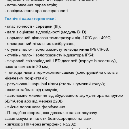
- встановлення параметрів;
- повідомлення про несправності.
Технічні характеристики:
- клас точності - середній (III);
- ваги з оцінкою відповідності (модуль B+D);
- нормований діапазон температури від -10°С до +40°С;
- електронний лічильник калібрувань;
- ступінь пило- і вологозахисту тензодатчиків ІР67/ІР68;
- ступінь пило- і вологозахисту індикатора ІР54;
- яскравий світлодіодний LED дисплей (корпус із пластику),
висота символів 20 мм;
- тензодатчики з термокомпенсацією (конструкційна сталь з
нікелевим покриттям);
- регульовані шарнірні ніжки (сталь + гумовий кожух);
- захист кабелю від гризунів;
- автономне живлення від вбудованого акумулятора напругою
6В/4А·год або від мережі 220В;
- якісне порошкове фарбування;
- П-подібна форма, яка дозволяє навантажувачу
завантажувати палети безпосередньо на ваги;
- зв'язок з ПК через інтерфейс RS232;