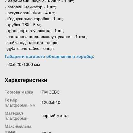
- мережевий шнур 220-240В - 1 шт;
- ваговий індикатор - 1 шт;
- регульовані ніжки - 4 шт;
- з'єднувальна коробка - 1 шт;
- трубка ПВХ - 5 м;
- транспортна упаковка - 1 шт;
- настанова щодо експлуатування - 1 екз.;
- стійка під індиктор - опція;
- дублююче табло - опція.
Габарити вагового обладнання в коробці:
- 80х820х1300 мм
Характеристики
Торгова марка
ТМ ЗЕВС
Розмір
1200х840
платформи, мм
Матеріал
чорний метал
платформи
Максимальна
межа