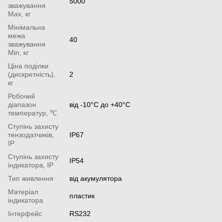
5000
зважування
Мах, кг
Мінімальна
межа
40
зважування
Min, кг
Ціна поділки
(дискретність),
2
кг
Робочий
діапазон
від -10°С до +40°С
температур, ℃
Ступінь захисту
тензодатчиків,
IP67
IP
Ступінь захисту
IP54
індикатора, IP
Тип живлення
від акумулятора
Матеріал
пластик
індикатора
Інтерфейс
RS232