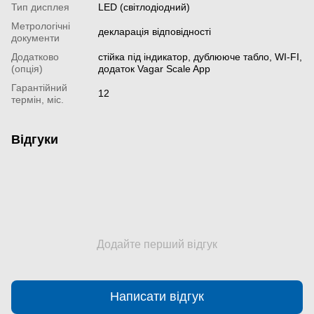
Тип дисплея
LED (світлодіодний)
Метрологічні
декларація відповідності
документи
Додатково
стійка під індикатор, дублююче табло, WI-FI,
(опція)
додаток Vagar Scale App
Гарантійний
12
термін, міс.
Відгуки
Додайте перший відгук
Написати відгук