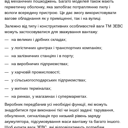
від механічних пошкоджень. Багато моделей також мають
герметичну оболонку, яка запобігає потраплянню пилу і
вологи всередину пристрою. Це дає змогу використовувати
вагове обладнання як у приміщенні, так і на вулиці.
Залежно від типу і конструктивних особливостей ваги ТМ ЗЕВС
можуть застосовуватися для зважування вантажу:
на великих і дрібних складах;
у логістичних центрах і транспортних компаніях;
на залізничних станціях і в порту;
на виробничих підприємствах;
у харчовій промисловості;
у сільськогосподарських підприємствах;
у митних терміналах;
на ринках, у магазинах і супермаркетах.
Виробник передбачив усі необхідні функції, які можуть
знадобитися при виконанні тієї чи іншої задачі: тарування,
обнулення, сигналізація про низький рівень заряду
акумулятора, підсумовування маси вантажу та багато іншого.
Щоб купити ваги ЗЕВС, які відповідатимуть потребам