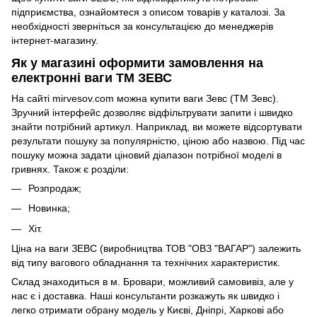
підприємства, ознайомтеся з описом товарів у каталозі. За
необхідності зверніться за консультацією до менеджерів
інтернет-магазину.
Як у магазині оформити замовлення на
електронні ваги ТМ ЗЕВС
На сайті mirvesov.com можна купити ваги Зевс (ТМ Зевс).
Зручний інтерфейс дозволяє відфільтрувати запити і швидко
знайти потрібний артикул. Наприклад, ви можете відсортувати
результати пошуку за популярністю, ціною або назвою. Під час
пошуку можна задати ціновий діапазон потрібної моделі в
гривнях. Також є розділи:
Розпродаж;
Новинка;
Хіт.
Ціна на ваги ЗЕВС (виробництва ТОВ "ОВЗ "ВАГАР") залежить
від типу вагового обладнання та технічних характеристик.
Склад знаходиться в м. Бровари, можливий самовивіз, але у
нас є і доставка. Наші консультанти розкажуть як швидко і
легко отримати обрану модель у Києві, Дніпрі, Харкові або