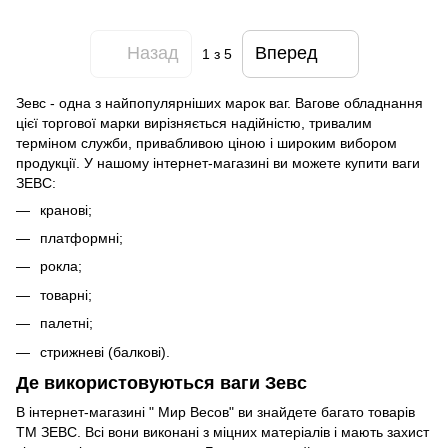
Назад
Вперед
1
з 5
Зевс - одна з найпопулярніших марок ваг. Вагове обладнання
цієї торгової марки вирізняється надійністю, тривалим
терміном служби, привабливою ціною і широким вибором
продукції. У нашому інтернет-магазині ви можете купити ваги
ЗЕВС:
кранові;
платформні;
рокла;
товарні;
палетні;
стрижневі (балкові).
Де використовуються ваги Зевс
В інтернет-магазині " Мир Весов" ви знайдете багато товарів
ТМ ЗЕВС. Всі вони виконані з міцних матеріалів і мають захист