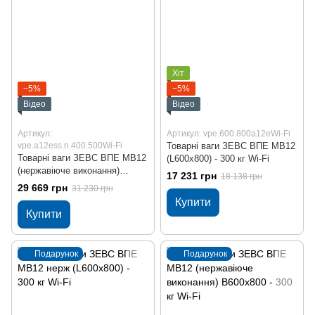
Хіт
−5%
−5%
Відео
Відео
Артикул:
Артикул: vpe.600.800a12eWi-Fi
vpe.a12ess.n.400.500Wi-Fi
Товарні ваги ЗЕВС ВПЕ МВ12
Товарні ваги ЗЕВС ВПЕ МВ12
(L600x800) - 300 кг Wi-Fi
(нержавіюче виконання)
17 231 грн
18 138 грн
В400x500 - 30 кг Wi-Fi
29 669 грн
31 230 грн
Купити
Купити
Подарунок
Подарунок