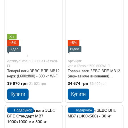
Хіт
−5%
−5%
Відео
Відео
1
Артикул: vpe.600.800a12essWi-
Артикул:
Fi
vpe.a12ess.n.600.800Wi-Fi
Товарні ваги ЗЕВС ВПЕ МВ12
Товарні ваги ЗЕВС ВПЕ МВ12
нерж (L600x800) - 300 кг Wi-Fi
(нержавіюче виконання)
В600x800 - 300 кг Wi-Fi
19 970 грн
34 674 грн
21 021 грн
36 499 грн
Купити
Купити
Подарунок
Подарунок