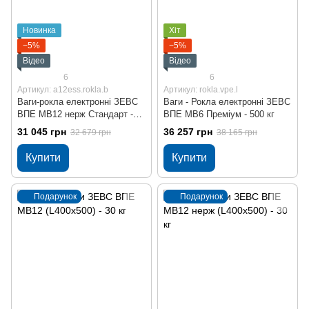
Новинка
Хіт
−5%
−5%
Відео
Відео
6
6
Артикул: a12ess.rokla.b
Артикул: rokla.vpe.l
Ваги-рокла електронні ЗЕВС
Ваги - Рокла електронні ЗЕВС
ВПЕ МВ12 нерж Стандарт -
ВПЕ МВ6 Преміум - 500 кг
500 кг
31 045 грн
36 257 грн
32 679 грн
38 165 грн
Купити
Купити
Подарунок
Подарунок