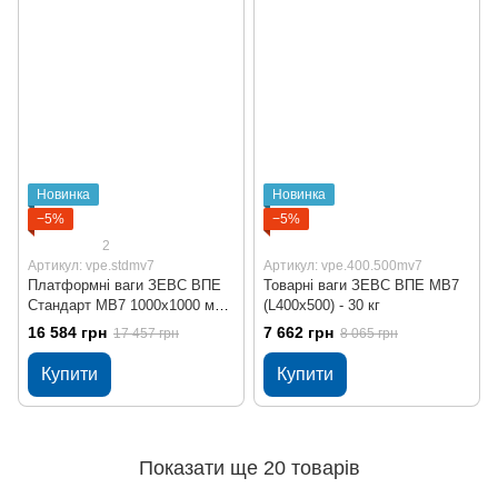
Новинка
Новинка
−5%
−5%
2
Артикул: vpe.stdmv7
Артикул: vpe.400.500mv7
Платформні ваги ЗЕВС ВПЕ
Товарні ваги ЗЕВС ВПЕ МВ7
Стандарт МВ7 1000x1000 мм
(L400x500) - 30 кг
300 кг
16 584 грн
7 662 грн
17 457 грн
8 065 грн
Купити
Купити
Показати ще 20 товарів