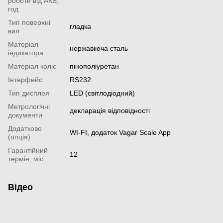
роботи від АКБ,
год
Тип поверхні
гладка
вил
Матеріал
нержавіюча сталь
індикатора
Матеріал коліс
пінополіуретан
Інтерфейс
RS232
Тип дисплея
LED (світлодіодний)
Метрологічні
декларація відповідності
документи
Додатково
WI-FI, додаток Vagar Scale App
(опція)
Гарантійний
12
термін, міс.
Відео