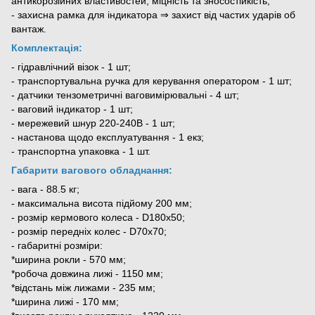
антикорозійних властивостей, міцність та зносостійкість;
- захисна рамка для індикатора ⇒ захист від частих ударів об
вантаж.
Комплектація:
- гідравлічний візок - 1 шт;
- транспортувальна ручка для керування оператором - 1 шт;
- датчики тензометричні ваговимірювальні - 4 шт;
- ваговий індикатор - 1 шт;
- мережевий шнур 220-240В - 1 шт;
- настанова щодо експлуатування - 1 екз;
- транспортна упаковка - 1 шт.
Габарити вагового обладнання:
- вага - 88.5 кг;
- максимальна висота підйому 200 мм;
- розмір кермового колеса - D180х50;
- розмір передніх колес - D70x70;
- габаритні розміри:
*ширина рокли - 570 мм;
*робоча довжина лижі - 1150 мм;
*відстань між лижами - 235 мм;
*ширина лижі - 170 мм;