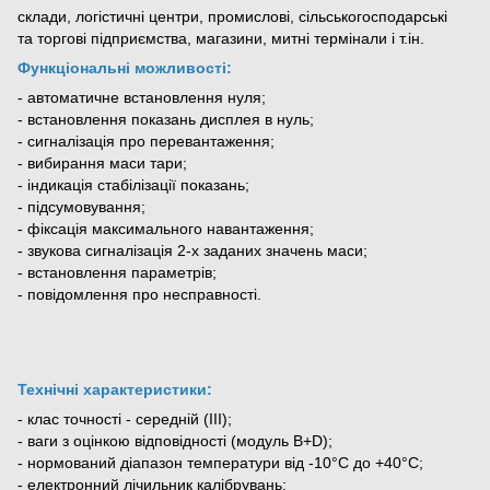
склади, логістичні центри, промислові, сільськогосподарські
та торгові підприємства, магазини, митні термінали і т.ін.
Функціональні можливості:
- автоматичне встановлення нуля;
- встановлення показань дисплея в нуль;
- сигналізація про перевантаження;
- вибирання маси тари;
- індикація стабілізації показань;
- підсумовування;
- фіксація максимального навантаження;
- звукова сигналізація 2-х заданих значень маси;
- встановлення параметрів;
- повідомлення про несправності.
Технічні характеристики:
- клас точності - середній (III);
- ваги з оцінкою відповідності (модуль B+D);
- нормований діапазон температури від -10°С до +40°С;
- електронний лічильник калібрувань;