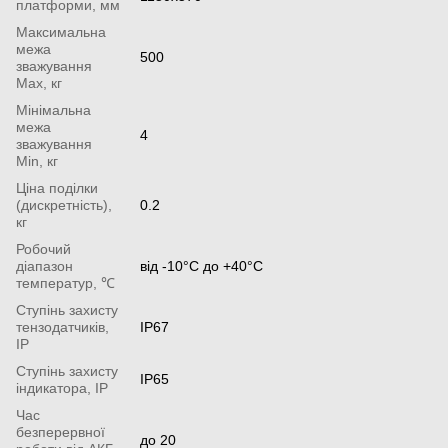
платформи, мм
Максимальна
межа
500
зважування
Мах, кг
Мінімальна
межа
4
зважування
Min, кг
Ціна поділки
(дискретність),
0.2
кг
Робочий
діапазон
від -10°С до +40°С
температур, ℃
Ступінь захисту
тензодатчиків,
IP67
IP
Ступінь захисту
IP65
індикатора, IP
Час
безперервної
до 20