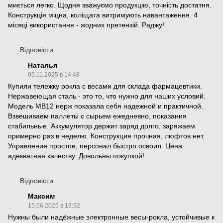
миється легко. Щодня зважуємо продукцію, точність достатня.
Конструкція міцна, коліщата витримують навантаження. 4
місяці використання - жодних претензій. Раджу!
Відповісти
Наталья
05.11.2025 в 14:48
Купили тележку рокла с весами для склада фармацевтики.
Нержавеющая сталь - это то, что нужно для наших условий.
Модель МВ12 нерж показала себя надежной и практичной.
Взвешиваем паллеты с сырьем ежедневно, показания
стабильные. Аккумулятор держит заряд долго, заряжаем
примерно раз в неделю. Конструкция прочная, люфтов нет.
Управление простое, персонал быстро освоил. Цена
адекватная качеству. Довольны покупкой!
Відповісти
Максим
15.06.2025 в 13:32
Нужны были надёжные электронные весы-рокла, устойчивые к