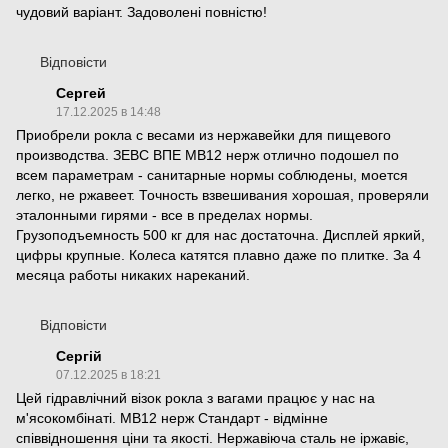
чудовий варіант. Задоволені повністю!
Відповісти
Сергей
17.12.2025 в 14:48
Приобрели рокла с весами из нержавейки для пищевого
производства. ЗЕВС ВПЕ МВ12 нерж отлично подошел по
всем параметрам - санитарные нормы соблюдены, моется
легко, не ржавеет. Точность взвешивания хорошая, проверяли
эталонными гирями - все в пределах нормы.
Грузоподъемность 500 кг для нас достаточна. Дисплей яркий,
цифры крупные. Колеса катятся плавно даже по плитке. За 4
месяца работы никаких нареканий.
Відповісти
Сергій
07.12.2025 в 18:21
Цей гідравлічний візок рокла з вагами працює у нас на
м'ясокомбінаті. МВ12 нерж Стандарт - відмінне
співвідношення ціни та якості. Нержавіюча сталь не іржавіє,