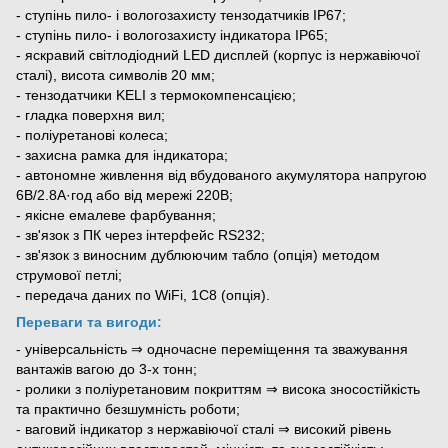
- ступінь пило- і вологозахисту тензодатчиків ІР67;
- ступінь пило- і вологозахисту індикатора ІР65;
- яскравий світлодіодний LED дисплей (корпус із нержавіючої
сталі), висота символів 20 мм;
- тензодатчики KELI з термокомпенсацією;
- гладка поверхня вил;
- поліуретанові колеса;
- захисна рамка для індикатора;
- автономне живлення від вбудованого акумулятора напругою
6В/2.8А·год або від мережі 220В;
- якісне емалеве фарбування;
- зв'язок з ПК через інтерфейс RS232;
- зв'язок з виносним дублюючим табло (опція) методом
струмової петлі;
- передача даних по WiFi, 1C8 (опція).
Переваги та вигоди:
- універсальність ⇒ одночасне переміщення та зважування
вантажів вагою до 3-х тонн;
- ролики з поліуретановим покриттям ⇒ висока зносостійкість
та практично безшумність роботи;
- ваговий індикатор з нержавіючої сталі ⇒ високий рівень