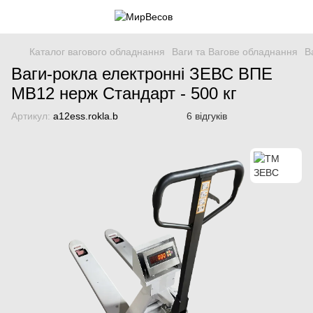
Каталог вагового обладнання
Ваги та Вагове обладнання
В
Ваги-рокла електронні ЗЕВС ВПЕ
МВ12 нерж Стандарт - 500 кг
Артикул:
a12ess.rokla.b
6 відгуків