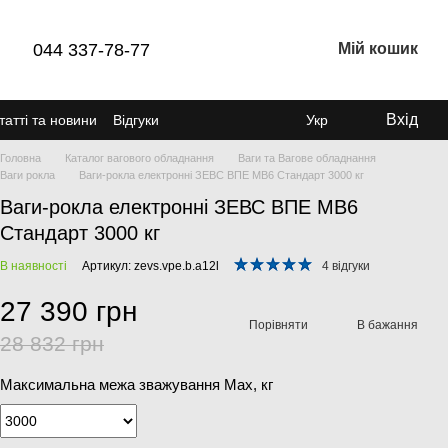
044 337-78-77
Мій кошик
Вхід
татті та новини
Відгуки
Укр
Головна
Каталог вагового обладнання
Ваги та Вагове обладнання
Ваги рокла
Ваги-рокла електронні ЗЕВС ВПЕ МВ6 Стандарт 3000 кг
Ваги-рокла електронні ЗЕВС ВПЕ МВ6
Стандарт 3000 кг
В наявності
Артикул: zevs.vpe.b.a12l
4 відгуки
27 390 грн
Порівняти
В бажання
28 832 грн
Максимальна межа зважування Мах, кг