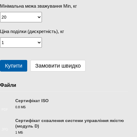
Мінімальна межа зважування Min, кг
Ціна поділки (дискретність), кг
Купити
Замовити швидко
Файли
Сертифікат ISO
0.8 МБ
PDF
Сертифікат схвалення системи управління якістю
(модуль D)
JPG
1 МБ