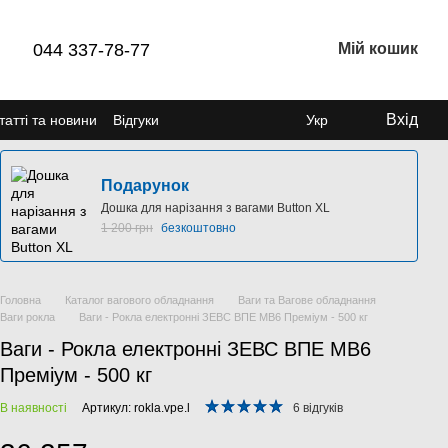
044 337-78-77
Мій кошик
Вхід
татті та новини
Відгуки
Укр
Подарунок
Дошка для нарізання з вагами Button XL
1 200 грн
безкоштовно
Головна
Каталог вагового обладнання
Ваги та Вагове обладнання
Ваги рокла
Ваги - Рокла електронні ЗЕВС ВПЕ МВ6 Преміум - 500 кг
Ваги - Рокла електронні ЗЕВС ВПЕ МВ6
Преміум - 500 кг
В наявності
Артикул: rokla.vpe.l
6 відгуків