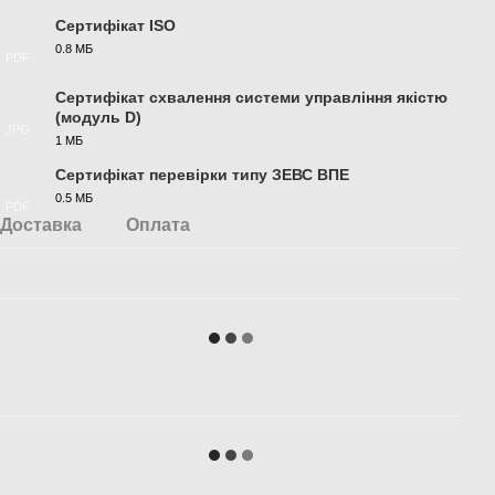
Сертифікат ISO
0.8 МБ
PDF
Сертифікат схвалення системи управління якістю
(модуль D)
JPG
1 МБ
Сертифікат перевірки типу ЗЕВС ВПЕ
0.5 МБ
PDF
Доставка
Оплата