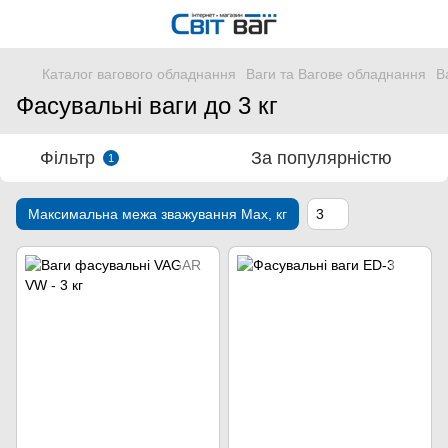
Каталог вагового обладнання
Ваги та Вагове обладнання
В
Фасувальні ваги до 3 кг
Фільтр
За популярністю
1
Максимальна межа зважування Мах, кг
3