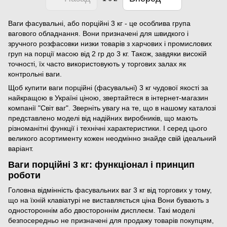
Ваги фасувальні, або порційні 3 кг - це особлива група
вагового обладнання. Вони призначені для швидкого і
зручного розфасовки низки товарів з харчових і промислових
груп на порції масою від 2 гр до 3 кг. Також, завдяки високій
точності, їх часто використовують у торгових залах як
контрольні ваги.
Щоб купити ваги порційні (фасувальні) 3 кг чудової якості за
найкращою в Україні ціною, звертайтеся в інтернет-магазин
компанії "Світ ваг". Зверніть увагу на те, що в нашому каталозі
представлено моделі від надійних виробників, що мають
різноманітні функції і технічні характеристики. І серед цього
великого асортименту кожен неодмінно знайде свій ідеальний
варіант.
Ваги порційні 3 кг: функціонал і принцип
роботи
Головна відмінність фасувальних ваг 3 кг від торгових у тому,
що на їхній клавіатурі не виставляється ціна Вони бувають з
одностороннім або двостороннім дисплеєм. Такі моделі
безпосередньо не призначені для продажу товарів покупцям,