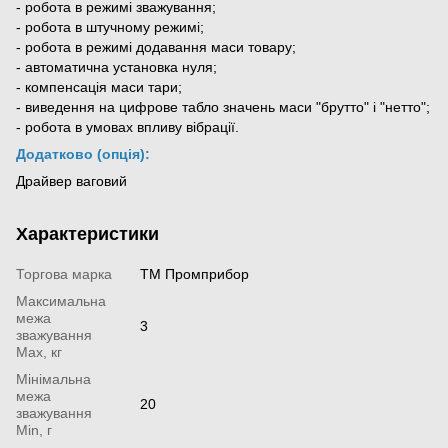
- робота в режимі зважування;
- робота в штучному режимі;
- робота в режимі додавання маси товару;
- автоматична установка нуля;
- компенсація маси тари;
- виведення на цифрове табло значень маси "брутто" і "нетто";
- робота в умовах впливу вібрації.
Додатково (опція):
Драйвер ваговий
Характеристики
Торгова марка
ТМ Промприбор
Максимальна
межа
3
зважування
Мах, кг
Мінімальна
межа
20
зважування
Min, г