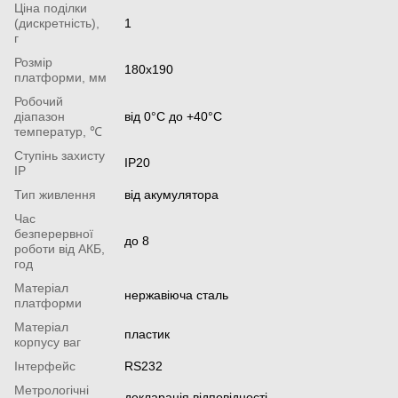
Ціна поділки
(дискретність),
1
г
Розмір
180х190
платформи, мм
Робочий
діапазон
від 0°С до +40°С
температур, ℃
Ступінь захисту
IP20
IP
Тип живлення
від акумулятора
Час
безперервної
до 8
роботи від АКБ,
год
Матеріал
нержавіюча сталь
платформи
Матеріал
пластик
корпусу ваг
Інтерфейс
RS232
Метрологічні
декларація відповідності