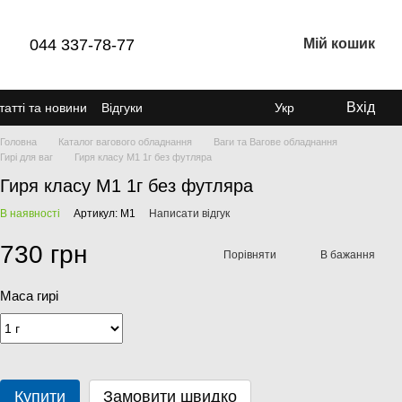
044 337-78-77
Мій кошик
Вхід
татті та новини
Відгуки
Укр
Головна
Каталог вагового обладнання
Ваги та Вагове обладнання
Гирі для ваг
Гиря класу М1 1г без футляра
Гиря класу М1 1г без футляра
В наявності
Артикул: М1
Написати відгук
730 грн
Порівняти
В бажання
Маса гирі
Купити
Замовити швидко