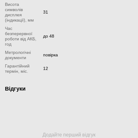
Висота
символів
31
дисплея
(індикації), мм
Час
безперервної
до 48
роботи від АКБ,
год
Метрологічні
повірка
документи
Гарантійний
12
термін, міс.
Відгуки
Додайте перший відгук