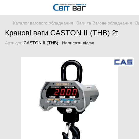
Каталог вагового обладнання
Ваги та Вагове обладнання
В
Кранові ваги CASTON II (THB) 2t
Артикул:
CASTON II (THB)
Написати відгук