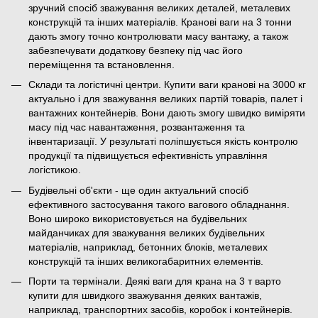
зручний спосіб зважування великих деталей, металевих
конструкцій та інших матеріалів. Кранові ваги на 3 тонни
дають змогу точно контролювати масу вантажу, а також
забезпечувати додаткову безпеку під час його
переміщення та встановлення.
Склади та логістичні центри. Купити ваги кранові на 3000 кг
актуально і для зважування великих партій товарів, палет і
вантажних контейнерів. Вони дають змогу швидко виміряти
масу під час навантаження, розвантаження та
інвентаризації. У результаті поліпшується якість контролю
продукції та підвищується ефективність управління
логістикою.
Будівельні об'єкти - ще один актуальний спосіб
ефективного застосування такого вагового обладнання.
Воно широко використовується на будівельних
майданчиках для зважування великих будівельних
матеріалів, наприклад, бетонних блоків, металевих
конструкцій та інших великогабаритних елементів.
Порти та термінали. Деякі ваги для крана на 3 т варто
купити для швидкого зважування деяких вантажів,
наприклад, транспортних засобів, коробок і контейнерів.