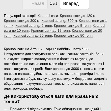
Назад
Вперед
1
з 2
Популярні категорії:
Кранові ваги
,
Кранові ваги до 120 кг
,
Кранові ваги до 300 кг
,
Кранові ваги до 500 кг
,
Кранові ваги до 1
тонни
,
Кранові ваги до 2 тонн
,
Кранові ваги до 5 тонн
,
Кранові
ваги до 10 тонн
,
Кранові ваги до 15 тонн
,
Кранові ваги до 20
тонн
,
Кранові ваги до 30 тонн
,
Кранові ваги до 50 тонн
Кранові ваги на 3 тонни - один з найбільш потрібний
інструментів для зважування великих і важких вантажів. Вони
знаходять широке застосування в багатьох галузях, де
потрібне точне визначення маси під час розвантажувальних і
навантажувальних робіт. Ваги кранові до 3000 кг, незважаючи
на свою вантажопідйомність, мають компактні розміри і легко
інтегруються в будь-яку сучасну систему. А бездротові моделі з
вбудованими акумуляторами і зовсім не вимагають наявності
електромережі поблизу.
Де використовуються ваги для крана на 3
тонни?
Промислові підприємства. Таке обладнання - швидкий і