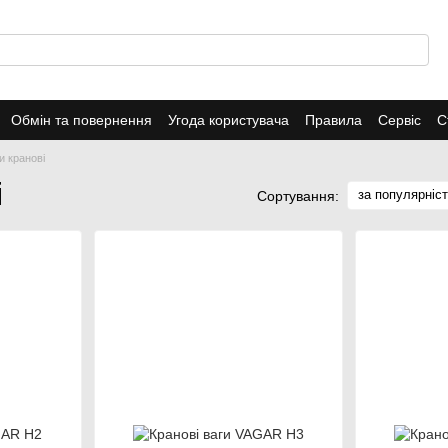
Обмін та повернення
Угода користувача
Правила
Сервіс
С
и кранові
і
за популярніс
Сортування: