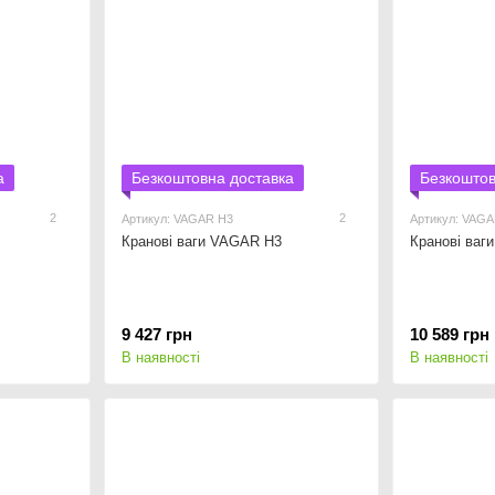
а
Безкоштовна доставка
Безкоштов
2
2
Артикул: VAGAR Н3
Артикул: VAG
Кранові ваги VAGAR Н3
Кранові ваг
9 427 грн
10 589 грн
В наявності
В наявності