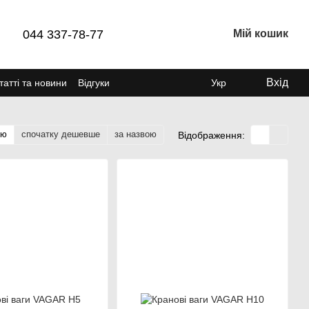
044 337-78-77
Мій кошик
Вхід
татті та новини
Відгуки
Укр
тю
спочатку дешевше
за назвою
Відображення: