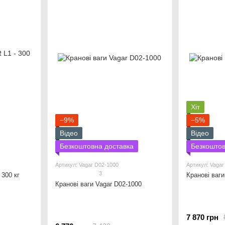
Хіт
−9%
−5%
Відео
Відео
Безкоштовна доставка
Безкоштов
Артикул: Vagar D02-1000
Артикул: Vagar
3
 300 кг
Кранові ваги
Кранові ваги Vagar D02-1000
7 870 грн