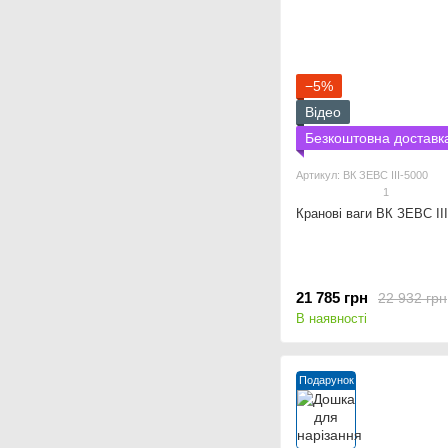
−5%
Відео
Безкоштовна доставк
Артикул: ВК ЗЕВС ІІІ-5000
1
Кранові ваги ВК ЗЕВС ІІ
21 785 грн
22 932 грн
В наявності
Подарунок