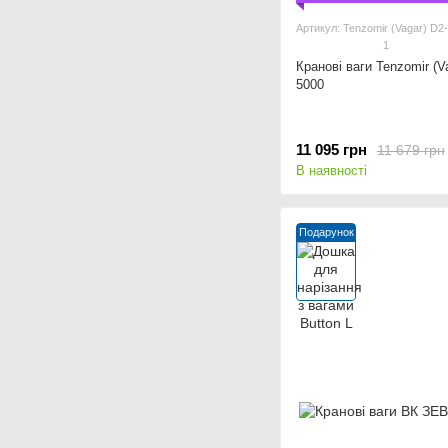
Артикул: Tenzomir (Vagar) D2
1
Кранові ваги Tenzomir (V
5000
11 095 грн
11 679 грн
В наявності
Подарунок