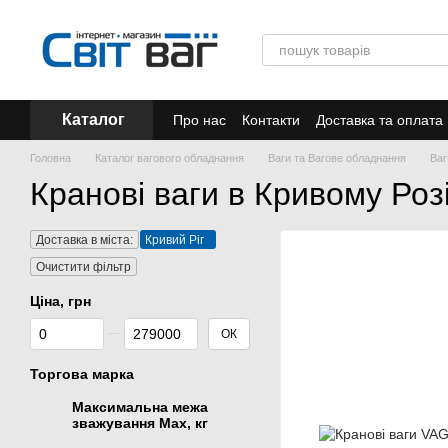
Перейти до основного контенту
Каталог
Про нас
Контакти
Доставка та оплата
Акції
Головна
Каталог вагового обладнання
Ваги та Вагове обладнання
Ваг
Кранові ваги в Кривому Роз
Доставка в міста:
Кривий Ріг
Очистити фільтр
Ціна, грн
Від Ціна, грн
До Ціна, грн
ОК
Торгова марка
Максимальна межа
зважування Мах, кг