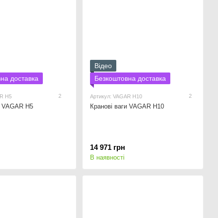
Відео
на доставка
Безкоштовна доставка
2
2
AR Н5
Артикул: VAGAR Н10
и VAGAR Н5
Кранові ваги VAGAR Н10
14 971 грн
В наявності