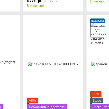
6 776 грн
7 432 грн
В наявності
В наявності
Подарунок
−5%
−5%
Відео
а
Безкоштовна доставка
Безкоштов