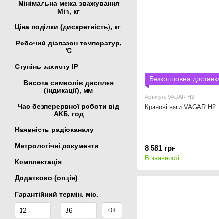
Мінімальна межа зважування
Min, кг
Ціна поділки (дискретність), кг
Робочий діапазон температур,
℃
Ступінь захисту IP
Безкоштовна доставк
Висота символів дисплея
(індикації), мм
Артикул: VAGAR Н2
Час безперервної роботи від
Кранові ваги VAGAR Н2
АКБ, год
Наявність радіоканалу
Метрологічні документи
8 581 грн
В наявності
Комплектація
Додатково (опція)
Гарантійний термін, міс.
Від Гарантійний термін, міс.
До Гарантійний термін, міс.
ОК