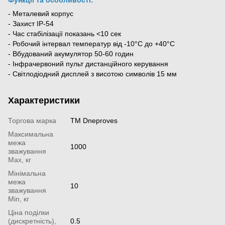
- Металевий корпус
- Захист IP-54
- Час стабілізації показань <10 сек
- Робочий інтервал температур від -10°C до +40°C
- Вбудований акумулятор 50-60 годин
- Інфрачервоний пульт дистанційного керування
- Світлодіодний дисплей з висотою символів 15 мм
Характеристики
Торгова марка
ТМ Dneproves
Максимальна
межа
1000
зважування
Мах, кг
Мінімальна
межа
10
зважування
Min, кг
Ціна поділки
(дискретність),
0.5