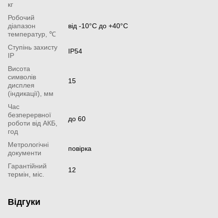
кг
Робочий
діапазон
від -10°С до +40°С
температур, ℃
Ступінь захисту
IP54
IP
Висота
символів
15
дисплея
(індикації), мм
Час
безперервної
до 60
роботи від АКБ,
год
Метрологічні
повірка
документи
Гарантійний
12
термін, міс.
Відгуки