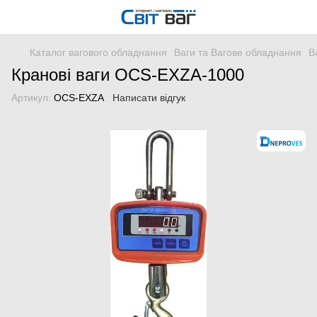
Каталог вагового обладнання
Ваги та Вагове обладнання
В
Кранові ваги OCS-ЕXZA-1000
Артикул:
OCS-ЕXZA
Написати відгук