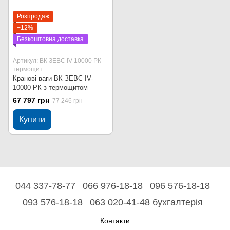
Розпродаж
−12%
Безкоштовна доставка
Артикул: ВК ЗЕВС ІV-10000 РК
термощит
Кранові ваги ВК ЗЕВС ІV-
10000 РК з термощитом
67 797 грн
77 246 грн
Купити
044 337-78-77
066 976-18-18
096 576-18-18
093 576-18-18
063 020-41-48 бухгалтерія
Контакти