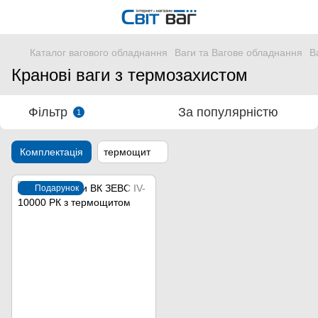
Каталог вагового обладнання
Ваги та Вагове обладнання
В
Кранові ваги з термозахистом
Фільтр
За популярністю
1
Комплектація
термощит
Подарунок